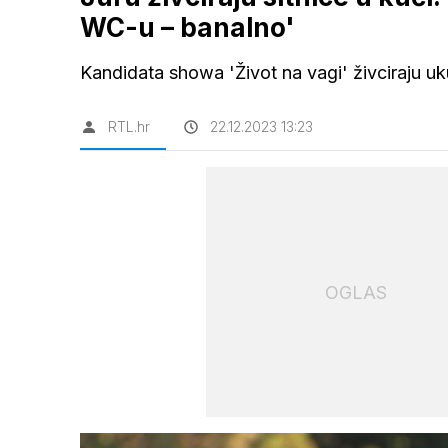
WC-u – banalno'
Kandidata showa 'Život na vagi' živciraju uk
RTL.hr
22.12.2023 13:23
OGLAS