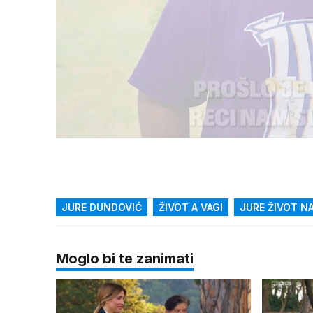
Loaded
:
25.32%
/
Upali
zvuk
JURE DUNDOVIĆ
ŽIVOT A VAGI
JURE ŽIVOT NA
Moglo bi te zanimati