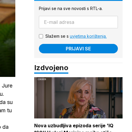
Prijavi se na sve novosti s RTL-a.
Slažem se s
uvjetima korištenja.
PRIJAVI SE
Izdvojeno
, Jure
u.
 da su
sam tu
Nova uzbudljiva epizoda serije 'IQ
o da