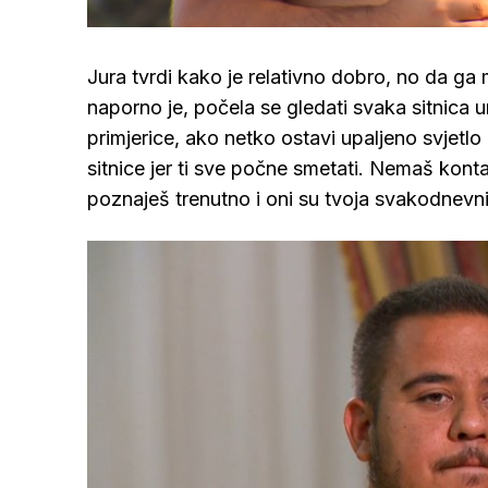
/
Upali
zvuk
Jura tvrdi kako je relativno dobro, no da ga m
naporno je, počela se gledati svaka sitnica un
primjerice, ako netko ostavi upaljeno svjetlo
sitnice jer ti sve počne smetati. Nemaš kontak
poznaješ trenutno i oni su tvoja svakodnevni