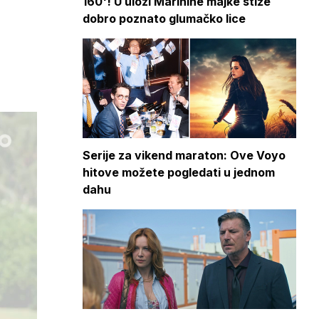
160'! U ulozi Marinine majke stiže
dobro poznato glumačko lice
Serije za vikend maraton: Ove Voyo
hitove možete pogledati u jednom
dahu