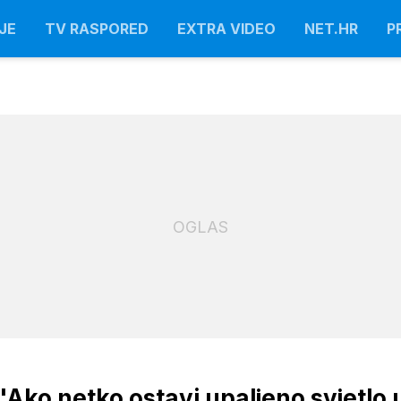
JE
TV RASPORED
EXTRA VIDEO
NET.HR
P
OGLAS
: 'Ako netko ostavi upaljeno svjetlo 