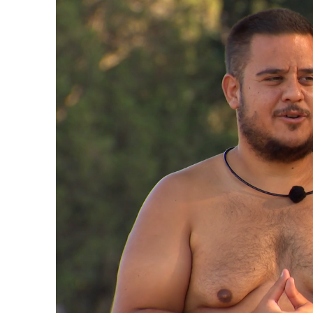
Loaded
:
33.53%