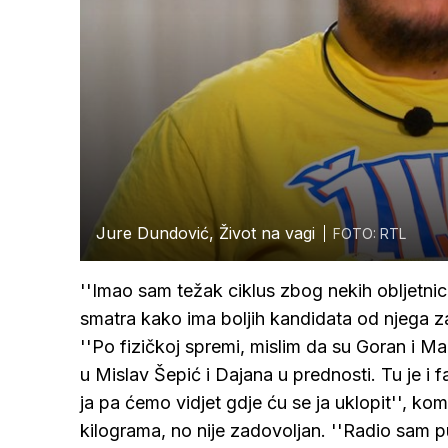
Jure Dundović, Život na vagi
FOTO: RTL
''Imao sam težak ciklus zbog nekih obljetnica
smatra kako ima boljih kandidata od njega za 
''Po fizičkoj spremi, mislim da su Goran i Mar
u Mislav Šepić i Dajana u prednosti. Tu je i f
ja pa ćemo vidjet gdje ću se ja uklopit'', ko
kilograma, no nije zadovoljan. ''Radio sam pu