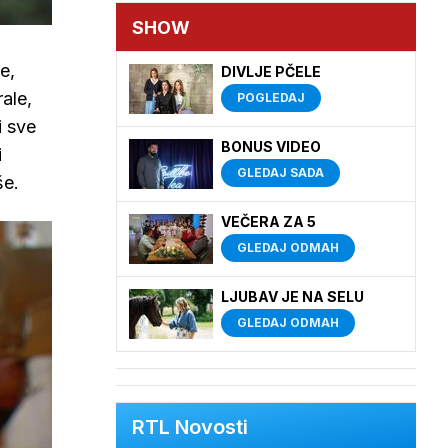
SHOW
e,
DIVLJE PČELE
ale,
POGLEDAJ
i sve
BONUS VIDEO
i
GLEDAJ SADA
še.
VEČERA ZA 5
GLEDAJ ODMAH
LJUBAV JE NA SELU
GLEDAJ ODMAH
RTL Novosti