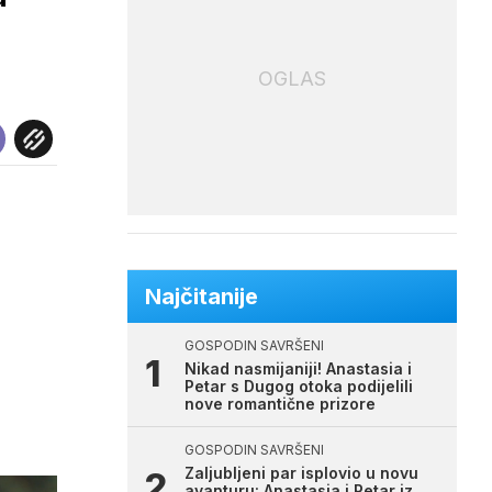
OGLAS
Najčitanije
GOSPODIN SAVRŠENI
Nikad nasmijaniji! Anastasia i
Petar s Dugog otoka podijelili
nove romantične prizore
GOSPODIN SAVRŠENI
Zaljubljeni par isplovio u novu
avanturu: Anastasia i Petar iz