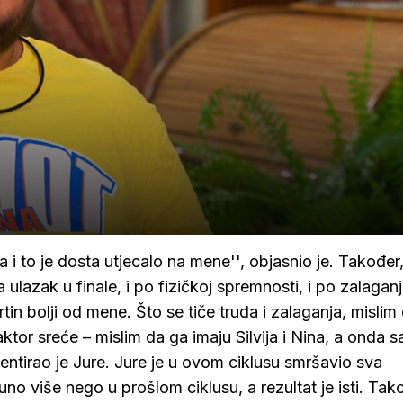
 i to je dosta utjecalo na mene'', objasnio je. Također
ulazak u finale, i po fizičkoj spremnosti, i po zalaganj
tin bolji od mene. Što se tiče truda i zalaganja, mislim
aktor sreće – mislim da ga imaju Silvija i Nina, a onda 
mentirao je Jure. Jure je u ovom ciklusu smršavio sva
no više nego u prošlom ciklusu, a rezultat je isti. Tak