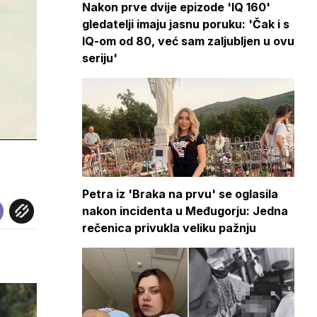
Nakon prve dvije epizode 'IQ 160'
gledatelji imaju jasnu poruku: 'Čak i s
IQ-om od 80, već sam zaljubljen u ovu
seriju'
Petra iz 'Braka na prvu' se oglasila
nakon incidenta u Međugorju: Jedna
rečenica privukla veliku pažnju