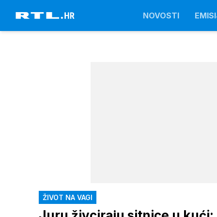
NOVOSTI
EMISI
ŽIVOT NA VAGI
Juru živciraju sitnice u kući