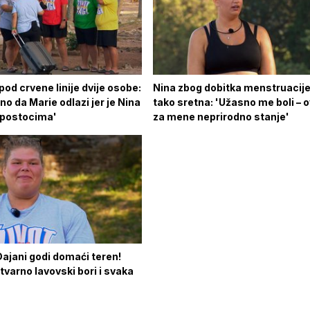
spod crvene linije dvije osobe:
Nina zbog dobitka menstruacije
sno da Marie odlazi jer je Nina
tako sretna: 'Užasno me boli – o
u postocima'
za mene neprirodno stanje'
 Dajani godi domaći teren!
tvarno lavovski bori i svaka