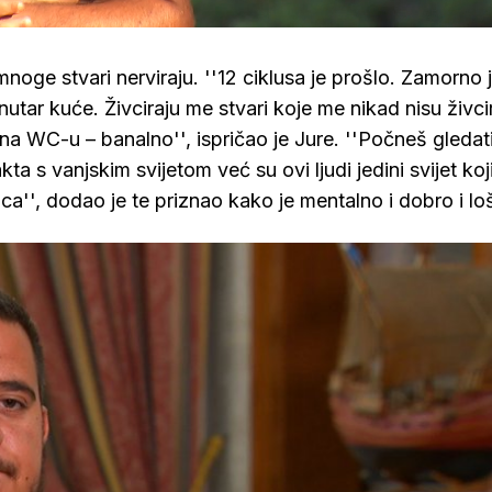
noge stvari nerviraju. ''12 ciklusa je prošlo. Zamorno j
utar kuće. Živciraju me stvari koje me nikad nisu živcir
 na WC-u – banalno'', ispričao je Jure. ''Počneš gledat
ta s vanjskim svijetom već su ovi ljudi jedini svijet koj
ca'', dodao je te priznao kako je mentalno i dobro i lo