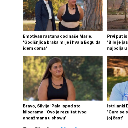
Emotivan rastanak od naše Marie:
Prvi put i
'Godišnjica braka mi je i hvala Bogu da
'Bilo je ja
idem doma'
najbolja 
Bravo, Silvija! Pala ispod sto
Istrijanki
kilograma: 'Ovo je rezultat tvog
'Cura se s
angažmana u showu'
joj čast'