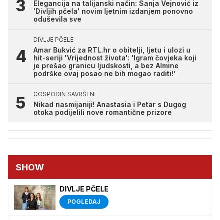
Elegancija na talijanski način: Sanja Vejnović iz
'Divljih pčela' novim ljetnim izdanjem ponovno
oduševila sve
DIVLJE PČELE
Amar Bukvić za RTL.hr o obitelji, ljetu i ulozi u
hit-seriji 'Vrijednost života': 'Igram čovjeka koji
je prešao granicu ljudskosti, a bez Almine
podrške ovaj posao ne bih mogao raditi!'
GOSPODIN SAVRŠENI
Nikad nasmijaniji! Anastasia i Petar s Dugog
otoka podijelili nove romantične prizore
SHOW
DIVLJE PČELE
POGLEDAJ