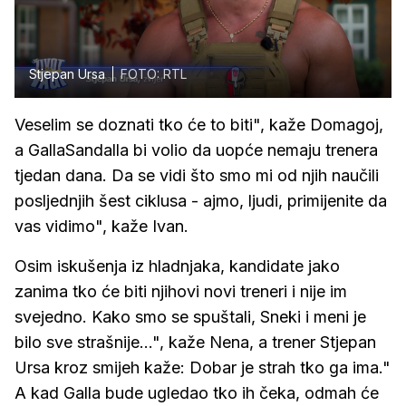
Stjepan Ursa
FOTO: RTL
Veselim se doznati tko će to biti", kaže Domagoj,
a GallaSandalla bi volio da uopće nemaju trenera
tjedan dana. Da se vidi što smo mi od njih naučili
posljednjih šest ciklusa - ajmo, ljudi, primijenite da
vas vidimo", kaže Ivan.
Osim iskušenja iz hladnjaka, kandidate jako
zanima tko će biti njihovi novi treneri i nije im
svejedno. Kako smo se spuštali, Sneki i meni je
bilo sve strašnije...", kaže Nena, a trener Stjepan
Ursa kroz smijeh kaže: Dobar je strah tko ga ima."
A kad Galla bude ugledao tko ih čeka, odmah će