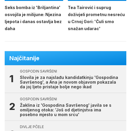
Seks bomba iz 'Briljantina'
Tea Tairović i suprug
osvojila je milijune: Njezina
doživjeli prometnu nesreću
ljepota i danas ostavlja bez
u Crnoj Gori: 'Čuli smo
daha
snažan udarac'
Najčitanije
GOSPODIN SAVRŠENI
Slovila je za najslađu kandidatkinju 'Gospodina
Savršenog', a Ana je novom objavom pokazala
da joj ljeto pristaje bolje nego ikad
GOSPODIN SAVRŠENI
Žaklina iz 'Gospodina Savršenog' javila se s
omiljenog otoka: 'Još od djetinjstva ima
posebno mjesto u mom srcu'
DIVLJE PČELE