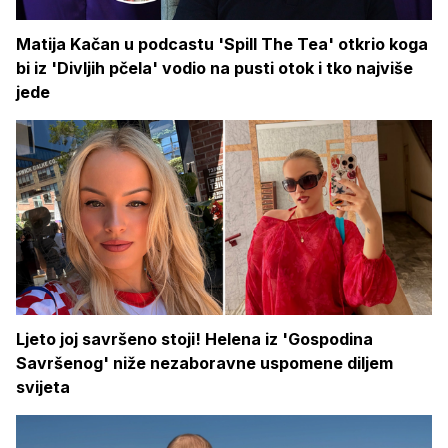
Matija Kačan u podcastu 'Spill The Tea' otkrio koga
bi iz 'Divljih pčela' vodio na pusti otok i tko najviše
jede
Ljeto joj savršeno stoji! Helena iz 'Gospodina
Savršenog' niže nezaboravne uspomene diljem
svijeta