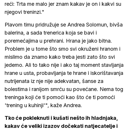
reći: Trta me malo jer znam kakav je on i kakvi su
njegovi treninzi."
Plavom timu pridružuje se Andrea Solomun, bivša
balerina, a sada trenerica koja se bavi i
poremećajima u prehrani. Hrana je jako bitna.
Problem je u tome što smo svi okruženi hranom i
mislimo da znamo kako treba jesti zato što svi
jedemo. Ali to tako nije i ako taj moment stavljanja
hrane u usta, probavljanja te hrane i iskorištavanja
nutrijenata iz nje nije adekvatan, šanse za
bolestima i ranijom smrću su povećane. Nema tog
treninga koji će ti pomoći kao što će ti pomoći
'trening u kuhinji'", kaže Andrea.
Tko će pokleknuti i kušati nešto ih hladnjaka,
kakav će veliki izazov dočekati natjecatelje i