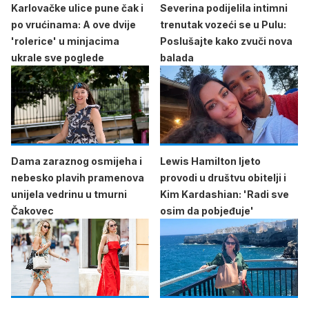
Karlovačke ulice pune čak i
Severina podijelila intimni
po vrućinama: A ove dvije
trenutak vozeći se u Pulu:
'rolerice' u minjacima
Poslušajte kako zvuči nova
ukrale sve poglede
balada
Dama zaraznog osmijeha i
Lewis Hamilton ljeto
nebesko plavih pramenova
provodi u društvu obitelji i
unijela vedrinu u tmurni
Kim Kardashian: 'Radi sve
Čakovec
osim da pobjeđuje'