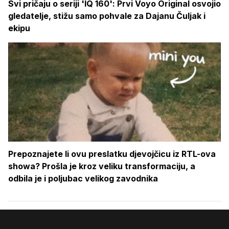
Svi pričaju o seriji 'IQ 160': Prvi Voyo Original osvojio
gledatelje, stižu samo pohvale za Dajanu Čuljak i
ekipu
Prepoznajete li ovu preslatku djevojčicu iz RTL-ova
showa? Prošla je kroz veliku transformaciju, a
odbila je i poljubac velikog zavodnika