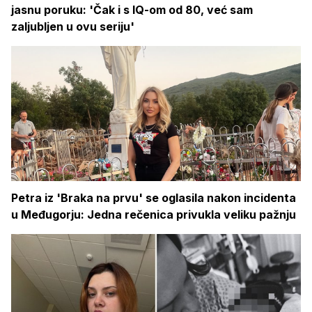
jasnu poruku: 'Čak i s IQ-om od 80, već sam
zaljubljen u ovu seriju'
Petra iz 'Braka na prvu' se oglasila nakon incidenta
u Međugorju: Jedna rečenica privukla veliku pažnju