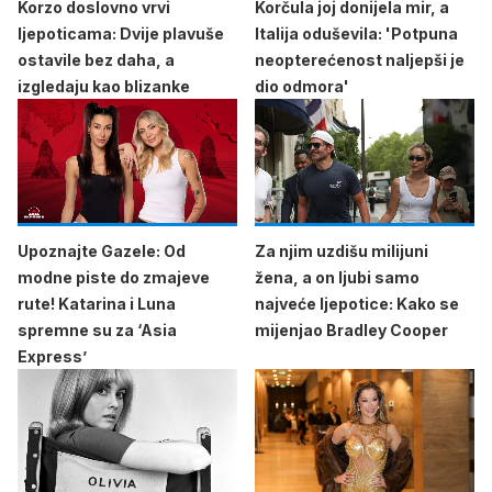
Korzo doslovno vrvi
Korčula joj donijela mir, a
ljepoticama: Dvije plavuše
Italija oduševila: 'Potpuna
ostavile bez daha, a
neopterećenost naljepši je
izgledaju kao blizanke
dio odmora'
Upoznajte Gazele: Od
Za njim uzdišu milijuni
modne piste do zmajeve
žena, a on ljubi samo
rute! Katarina i Luna
najveće ljepotice: Kako se
spremne su za ‘Asia
mijenjao Bradley Cooper
Express’