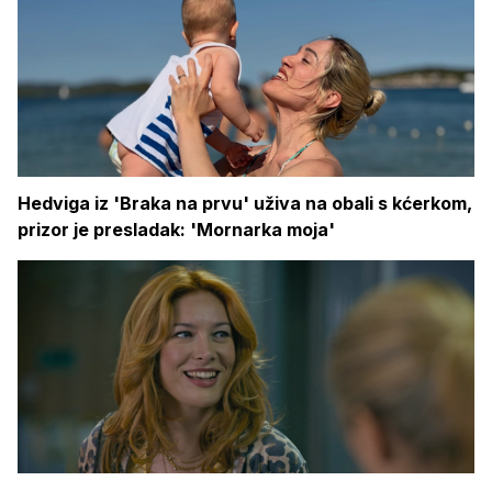
Hedviga iz 'Braka na prvu' uživa na obali s kćerkom,
prizor je presladak: 'Mornarka moja'