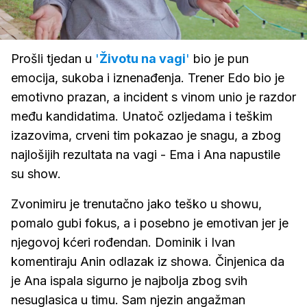
Loaded
:
15.10%
/
Upali
zvuk
Prošli tjedan u
'
Životu na vagi
'
bio je pun
emocija, sukoba i iznenađenja. Trener Edo bio je
emotivno prazan, a incident s vinom unio je razdor
među kandidatima. Unatoč ozljedama i teškim
izazovima, crveni tim pokazao je snagu, a zbog
najlošijih rezultata na vagi - Ema i Ana napustile
su show.
Zvonimiru je trenutačno jako teško u showu,
pomalo gubi fokus, a i posebno je emotivan jer je
njegovoj kćeri rođendan. Dominik i Ivan
komentiraju Anin odlazak iz showa. Činjenica da
je Ana ispala sigurno je najbolja zbog svih
nesuglasica u timu. Sam njezin angažman