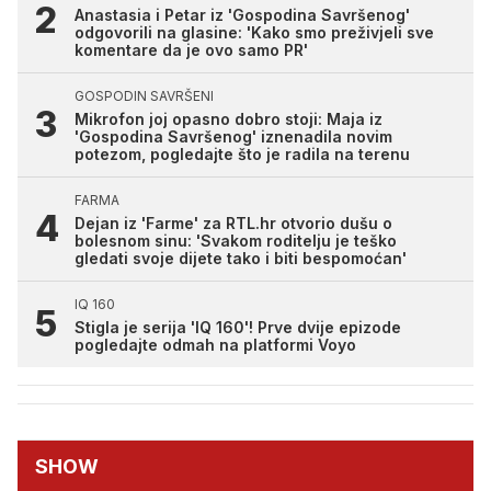
Anastasia i Petar iz 'Gospodina Savršenog'
odgovorili na glasine: 'Kako smo preživjeli sve
komentare da je ovo samo PR'
GOSPODIN SAVRŠENI
Mikrofon joj opasno dobro stoji: Maja iz
'Gospodina Savršenog' iznenadila novim
potezom, pogledajte što je radila na terenu
FARMA
Dejan iz 'Farme' za RTL.hr otvorio dušu o
bolesnom sinu: 'Svakom roditelju je teško
gledati svoje dijete tako i biti bespomoćan'
IQ 160
Stigla je serija 'IQ 160'! Prve dvije epizode
pogledajte odmah na platformi Voyo
SHOW