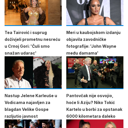
Tea Tairović i suprug
Meri u kaubojskom izdanju
doživjeli prometnu nesreću
objavila zavodničke
u Crnoj Gori: 'Čuli smo
fotografije: 'John Wayne
snažan udarac'
među damama'
Nastup Jelene Karleuše u
Pantovčak nije osvojio,
Vodicama najavljen za
hoće li Aziju? Niko Tokić
blagdan Velike Gospe
Kartelo u borbi za opstanak
razljutio javnost
6000 kilometara daleko