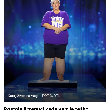
Kate, Život na vagi
FOTO: RTL
Postoje li trenuci kada vam je teško