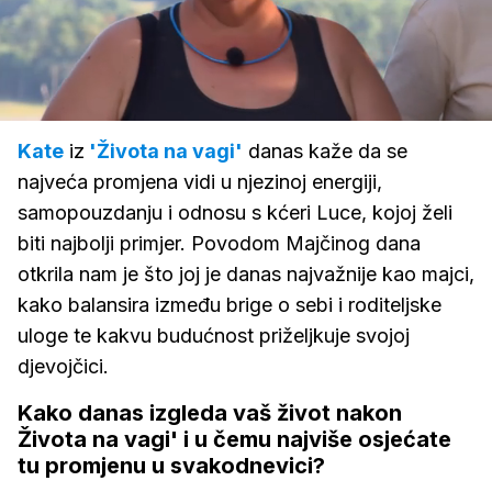
Loaded
:
64.84%
/
Upali
zvuk
Kate
iz
'Života na vagi'
danas kaže da se
najveća promjena vidi u njezinoj energiji,
samopouzdanju i odnosu s kćeri Luce, kojoj želi
biti najbolji primjer. Povodom Majčinog dana
otkrila nam je što joj je danas najvažnije kao majci,
kako balansira između brige o sebi i roditeljske
uloge te kakvu budućnost priželjkuje svojoj
djevojčici.
Kako danas izgleda vaš život nakon
Života na vagi' i u čemu najviše osjećate
tu promjenu u svakodnevici?