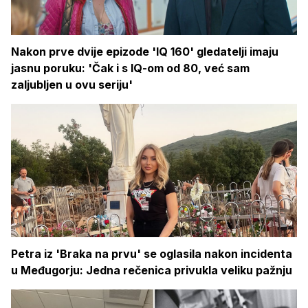
Nakon prve dvije epizode 'IQ 160' gledatelji imaju
jasnu poruku: 'Čak i s IQ-om od 80, već sam
zaljubljen u ovu seriju'
Petra iz 'Braka na prvu' se oglasila nakon incidenta
u Međugorju: Jedna rečenica privukla veliku pažnju