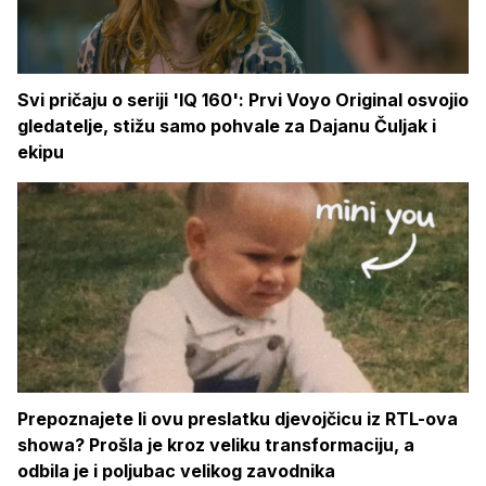
Svi pričaju o seriji 'IQ 160': Prvi Voyo Original osvojio
gledatelje, stižu samo pohvale za Dajanu Čuljak i
ekipu
Prepoznajete li ovu preslatku djevojčicu iz RTL-ova
showa? Prošla je kroz veliku transformaciju, a
odbila je i poljubac velikog zavodnika