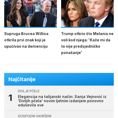
Supruga Brucea Willisa
Trump otkrio što Melania ne
otkrila prvi znak koji je
voli kod njega: 'Kaže mi da
upućivao na demenciju
to nije predsjedničko
ponašanje'
Najčitanije
DIVLJE PČELE
Elegancija na talijanski način: Sanja Vejnović iz
'Divljih pčela' novim ljetnim izdanjem ponovno
oduševila sve
GOSPODIN SAVRŠENI