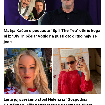
Matija Kačan u podcastu 'Spill The Tea' otkrio koga
bi iz 'Divljih pčela' vodio na pusti otok i tko najviše
jede
Ljeto joj savršeno stoji! Helena iz 'Gospodina
Savršenog' niže nezaboravne uspomene diljem