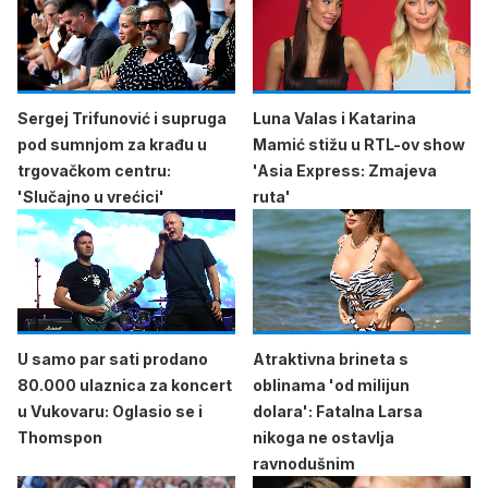
Sergej Trifunović i supruga
Luna Valas i Katarina
pod sumnjom za krađu u
Mamić stižu u RTL-ov show
trgovačkom centru:
'Asia Express: Zmajeva
'Slučajno u vrećici'
ruta'
U samo par sati prodano
Atraktivna brineta s
80.000 ulaznica za koncert
oblinama 'od milijun
u Vukovaru: Oglasio se i
dolara': Fatalna Larsa
Thomspon
nikoga ne ostavlja
ravnodušnim