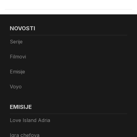
NOVOSTI
Serije
Filmovi
Emisije
Voyo
EMISIJE
Love Island Adria
Igra chefova