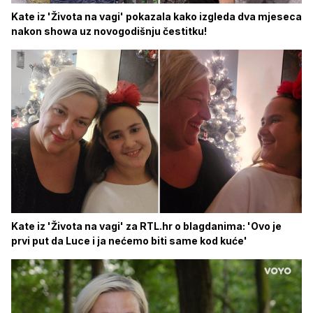
Kate iz 'Života na vagi' pokazala kako izgleda dva mjeseca
nakon showa uz novogodišnju čestitku!
Kate iz 'Života na vagi' za RTL.hr o blagdanima: 'Ovo je
prvi put da Luce i ja nećemo biti same kod kuće'