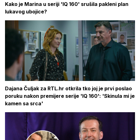
Kako je Marina u seriji 'IQ 160' srušila pakleni plan
lukavog ubojice?
Dajana Čuljak za RTL.hr otkrila tko joj je prvi poslao
poruku nakon premijere serije 'IQ 160': 'Skinula mi je
kamen sa srca'