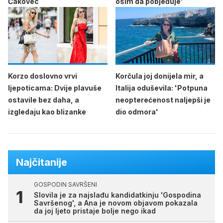
Čakovec
osim da pobjeđuje'
Korzo doslovno vrvi
Korčula joj donijela mir, a
ljepoticama: Dvije plavuše
Italija oduševila: 'Potpuna
ostavile bez daha, a
neopterećenost naljepši je
izgledaju kao blizanke
dio odmora'
Najčitanije
GOSPODIN SAVRŠENI
Slovila je za najslađu kandidatkinju 'Gospodina
Savršenog', a Ana je novom objavom pokazala
da joj ljeto pristaje bolje nego ikad