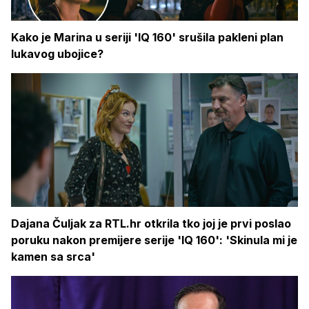
Kako je Marina u seriji 'IQ 160' srušila pakleni plan
lukavog ubojice?
Dajana Čuljak za RTL.hr otkrila tko joj je prvi poslao
poruku nakon premijere serije 'IQ 160': 'Skinula mi je
kamen sa srca'