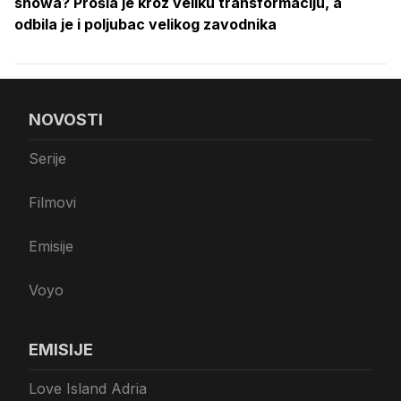
showa? Prošla je kroz veliku transformaciju, a
odbila je i poljubac velikog zavodnika
NOVOSTI
Serije
Filmovi
Emisije
Voyo
EMISIJE
Love Island Adria