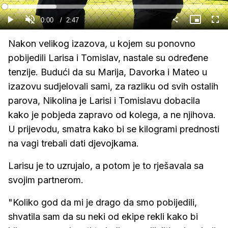
Gledaj
Loaded
:
23.84%
Current
0:00
/
Duration
2:47
Gledaj
Upali
Slika
Cijel
zvuk
u
zasl
slici
Time
Nakon velikog izazova, u kojem su ponovno
pobijedili Larisa i Tomislav, nastale su određene
tenzije. Budući da su Marija, Davorka i Mateo u
izazovu sudjelovali sami, za razliku od svih ostalih
parova, Nikolina je Larisi i Tomislavu dobacila
kako je pobjeda zapravo od kolega, a ne njihova.
U prijevodu, smatra kako bi se kilogrami prednosti
na vagi trebali dati djevojkama.
Larisu je to uzrujalo, a potom je to rješavala sa
svojim partnerom.
"Koliko god da mi je drago da smo pobijedili,
shvatila sam da su neki od ekipe rekli kako bi