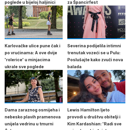
poglede u bijeloj haljinici
za Špancirfest
Karlovačke ulice pune čak i
Severina podijelila intimni
po vrućinama: A ove dvije
trenutak vozeći se u Pulu:
'rolerice' u minjacima
Poslušajte kako zvuči nova
ukrale sve poglede
balada
Dama zaraznog osmijeha i
Lewis Hamilton ljeto
nebesko plavih pramenova
provodi u društvu obitelji i
unijela vedrinu u tmurni
Kim Kardashian: 'Radi sve