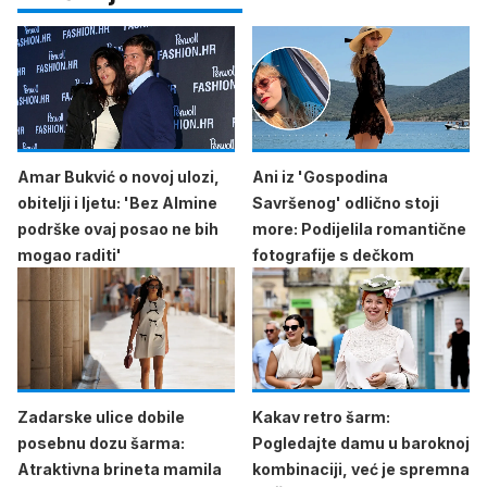
Amar Bukvić o novoj ulozi,
Ani iz 'Gospodina
obitelji i ljetu: 'Bez Almine
Savršenog' odlično stoji
podrške ovaj posao ne bih
more: Podijelila romantične
mogao raditi'
fotografije s dečkom
Zadarske ulice dobile
Kakav retro šarm:
posebnu dozu šarma:
Pogledajte damu u baroknoj
Atraktivna brineta mamila
kombinaciji, već je spremna