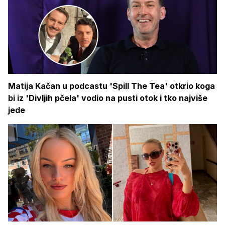
Matija Kačan u podcastu 'Spill The Tea' otkrio koga
bi iz 'Divljih pčela' vodio na pusti otok i tko najviše
jede