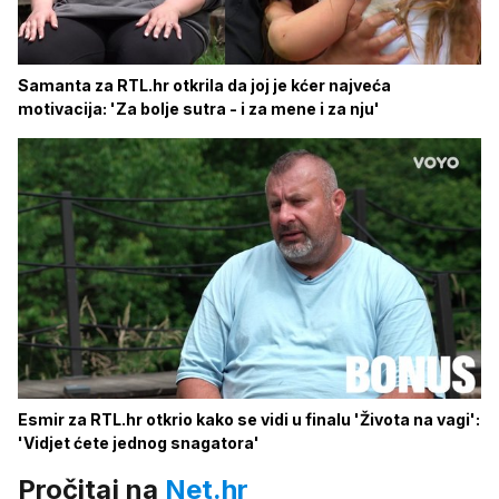
Samanta za RTL.hr otkrila da joj je kćer najveća
motivacija: 'Za bolje sutra - i za mene i za nju'
Esmir za RTL.hr otkrio kako se vidi u finalu 'Života na vagi':
'Vidjet ćete jednog snagatora'
Pročitaj na
Net.hr