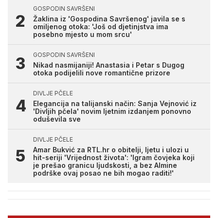
GOSPODIN SAVRŠENI
Žaklina iz 'Gospodina Savršenog' javila se s
omiljenog otoka: 'Još od djetinjstva ima
posebno mjesto u mom srcu'
GOSPODIN SAVRŠENI
Nikad nasmijaniji! Anastasia i Petar s Dugog
otoka podijelili nove romantične prizore
DIVLJE PČELE
Elegancija na talijanski način: Sanja Vejnović iz
'Divljih pčela' novim ljetnim izdanjem ponovno
oduševila sve
DIVLJE PČELE
Amar Bukvić za RTL.hr o obitelji, ljetu i ulozi u
hit-seriji 'Vrijednost života': 'Igram čovjeka koji
je prešao granicu ljudskosti, a bez Almine
podrške ovaj posao ne bih mogao raditi!'