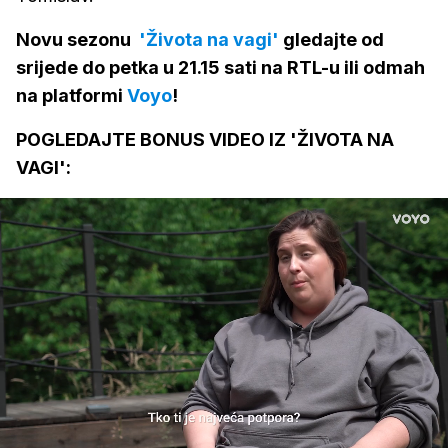
Novu sezonu
'Života na vagi'
gledajte od
srijede do petka u 21.15 sati na RTL-u ili odmah
na platformi
Voyo
!
POGLEDAJTE BONUS VIDEO IZ 'ŽIVOTA NA
VAGI':
Loaded
:
93.52%
/
Upali