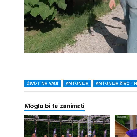
Loaded
:
19.10%
/
Upali
zvuk
ŽIVOT NA VAGI
ANTONIJA
ANTONIJA ŽIVOT N
Moglo bi te zanimati