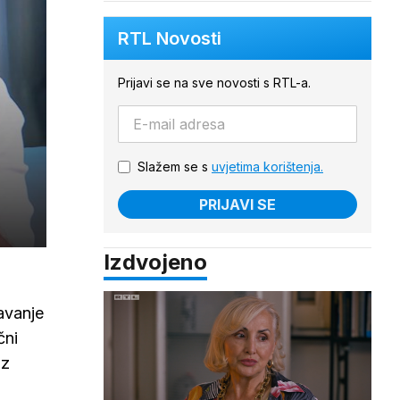
RTL Novosti
Prijavi se na sve novosti s RTL-a.
Slažem se s
uvjetima korištenja.
PRIJAVI SE
Izdvojeno
avanje
čni
iz