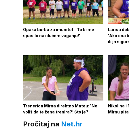
Opaka borba za imunitet: 'To bi me
Larisa dob
spasilo na idućem vaganju!'
'Ako ona b
ili ja sig
Trenerica Mirna direktno Mateu: 'Ne
Nikolina i
voliš da te žena trenira?! Što je?'
Mirnu pit
Pročitaj na
Net.hr