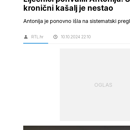
kronični kašalj je nestao
Antonija je ponovno išla na sistematski pregl
RTL.hr
10.10.2024 22:10
OGLAS