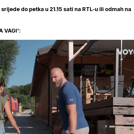
srijede do petka u 21.15 sati na RTL-u ili odmah na
A VAGI':