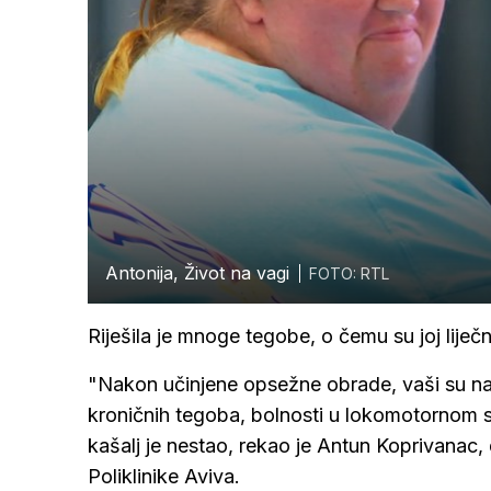
Antonija, Život na vagi
FOTO: RTL
Riješila je mnoge tegobe, o čemu su joj liječni
"Nakon učinjene opsežne obrade, vaši su na
kroničnih tegoba, bolnosti u lokomotornom su
kašalj je nestao, rekao je Antun Koprivanac,
Poliklinike Aviva.