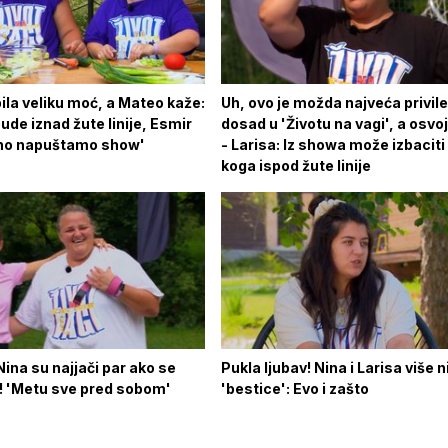
ila veliku moć, a Mateo kaže:
Uh, ovo je možda najveća privile
ude iznad žute linije, Esmir
dosad u 'Životu na vagi', a osvoji
urno napuštamo show'
- Larisa: Iz showa može izbaciti 
koga ispod žute linije
 Nina su najjači par ako se
Pukla ljubav! Nina i Larisa više 
a! 'Metu sve pred sobom'
'bestice': Evo i zašto