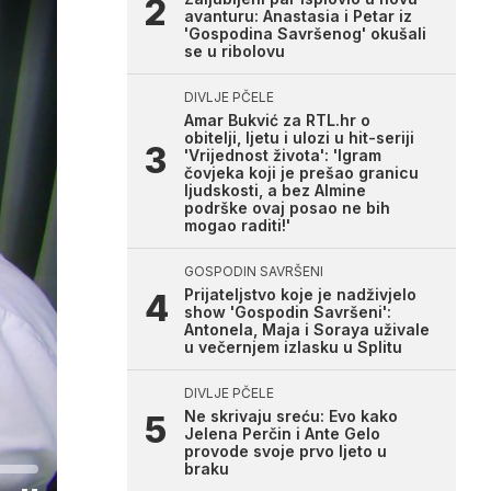
avanturu: Anastasia i Petar iz
'Gospodina Savršenog' okušali
se u ribolovu
DIVLJE PČELE
Amar Bukvić za RTL.hr o
obitelji, ljetu i ulozi u hit-seriji
'Vrijednost života': 'Igram
čovjeka koji je prešao granicu
ljudskosti, a bez Almine
podrške ovaj posao ne bih
mogao raditi!'
GOSPODIN SAVRŠENI
Prijateljstvo koje je nadživjelo
show 'Gospodin Savršeni':
Antonela, Maja i Soraya uživale
u večernjem izlasku u Splitu
DIVLJE PČELE
Ne skrivaju sreću: Evo kako
Jelena Perčin i Ante Gelo
provode svoje prvo ljeto u
braku