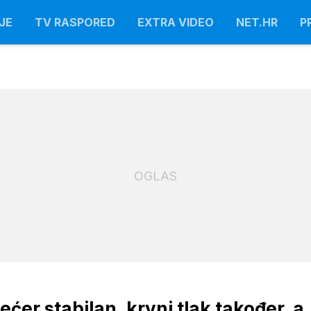
JE
TV RASPORED
EXTRA VIDEO
NET.HR
P
OGLAS
Šećer stabilan, krvni tlak također, a