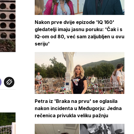
Nakon prve dvije epizode 'IQ 160'
gledatelji imaju jasnu poruku: 'Čak i s
IQ-om od 80, već sam zaljubljen u ovu
seriju'
Petra iz 'Braka na prvu' se oglasila
nakon incidenta u Međugorju: Jedna
rečenica privukla veliku pažnju