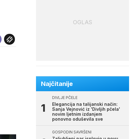
OGLAS
Najčitanije
DIVLJE PČELE
Elegancija na talijanski način:
Sanja Vejnović iz 'Divljih pčela'
novim ljetnim izdanjem
ponovno oduševila sve
GOSPODIN SAVRŠENI
Zaljubljeni par isplovio u novu