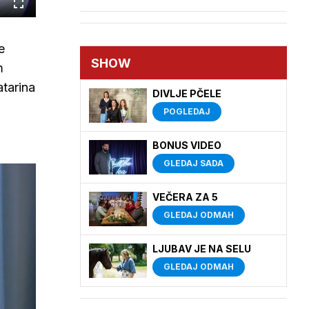
Cijeli
zaslon
e
SHOW
m
atarina
DIVLJE PČELE
POGLEDAJ
BONUS VIDEO
GLEDAJ SADA
VEČERA ZA 5
GLEDAJ ODMAH
LJUBAV JE NA SELU
GLEDAJ ODMAH