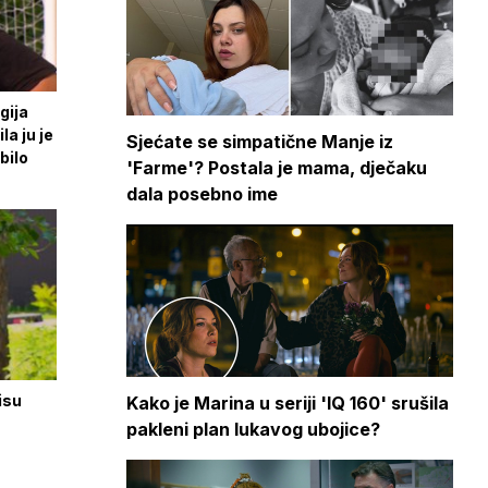
gija
la ju je
Sjećate se simpatične Manje iz
bilo
'Farme'? Postala je mama, dječaku
dala posebno ime
nisu
Kako je Marina u seriji 'IQ 160' srušila
pakleni plan lukavog ubojice?