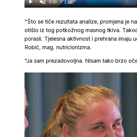
Current
0:00
/
Duration
1:56
Gledaj
Upali
zvuk
Time
"Što se tiče rezultata analize, promjena je
otišlo iz tog potkožnog masnog tkiva. Takođ
porasli. Tjelesna aktivnost i prehrana imaju u
Robić, mag. nutricionizma.
"Ja sam prezadovoljna. Nisam tako brzo oče