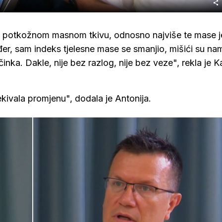
 na potkožnom masnom tkivu, odnosno najviše te mase j
er, sam indeks tjelesne mase se smanjio, mišići su na
činka. Dakle, nije bez razlog, nije bez veze", rekla je K
kivala promjenu", dodala je Antonija.