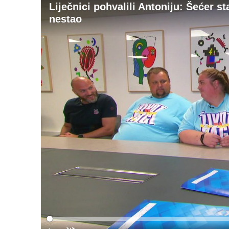
Liječnici pohvalili Antoniju: Šećer sta
nestao
Loaded
:
0%