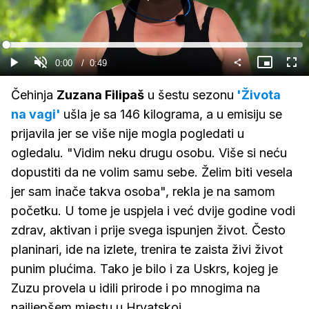
Gledaj
Loaded
:
81.34%
Current
0:00
/
Duration
0:49
Gledaj
Upali
Slika
Cijel
zvuk
u
zasl
slici
Time
Čehinja
Zuzana Filipaš
u šestu sezonu
'Života
na vagi'
ušla je sa 146 kilograma, a u emisiju se
prijavila jer se više nije mogla pogledati u
ogledalu. "Vidim neku drugu osobu. Više si neću
dopustiti da ne volim samu sebe. Želim biti vesela
jer sam inače takva osoba", rekla je na samom
početku. U tome je uspjela i već dvije godine vodi
zdrav, aktivan i prije svega ispunjen život. Često
planinari, ide na izlete, trenira te zaista živi život
punim plućima. Tako je bilo i za Uskrs, kojeg je
Zuzu provela u idili prirode i po mnogima na
najljepšem mjestu u Hrvatskoj.