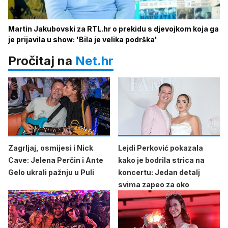
Martin Jakubovski za RTL.hr o prekidu s djevojkom koja ga
je prijavila u show: 'Bila je velika podrška'
Pročitaj na
Net.hr
Zagrljaj, osmijesi i Nick
Lejdi Perković pokazala
Cave: Jelena Perčin i Ante
kako je bodrila strica na
Gelo ukrali pažnju u Puli
koncertu: Jedan detalj
svima zapeo za oko