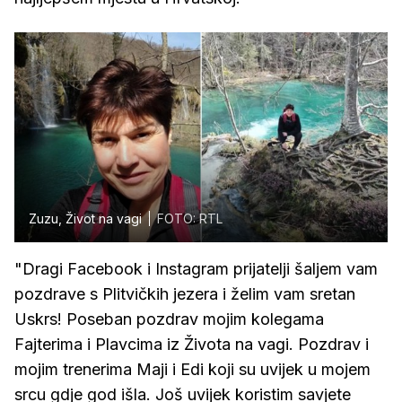
Zuzu, Život na vagi
FOTO: RTL
"Dragi Facebook i Instagram prijatelji šaljem vam
pozdrave s Plitvičkih jezera i želim vam sretan
Uskrs! Poseban pozdrav mojim kolegama
Fajterima i Plavcima iz Života na vagi. Pozdrav i
mojim trenerima Maji i Edi koji su uvijek u mojem
srcu gdje god išla. Još uvijek koristim savjete