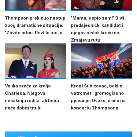
Thompson prekinuo nastup
'Mama, uspio sam!' Bivši
zbog dramatične situacije:
predsjednički kandidat i
'Zovite hitnu. Pozlilo mu je'
njegov nećak kreću na
Zmajevu rutu
Velika sreća za kralja
Krcat Šubićevac, baklje,
Charlesa: Njegova
vatromet i gromoglasno
nećakinja rodila, ali beba
pjevanje: Ovako je bilo na
neće dobiti titulu
koncertu Thompsona