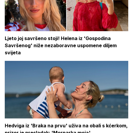
Ljeto joj savršeno stoji! Helena iz 'Gospodina
Savršenog' niže nezaboravne uspomene diljem
svijeta
Hedviga iz 'Braka na prvu' uživa na obali s kćerkom,
prizor je presladak: 'Mornarka moja'