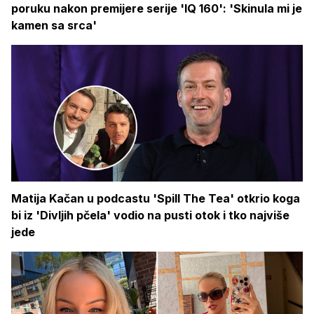
poruku nakon premijere serije 'IQ 160': 'Skinula mi je
kamen sa srca'
Matija Kačan u podcastu 'Spill The Tea' otkrio koga
bi iz 'Divljih pčela' vodio na pusti otok i tko najviše
jede