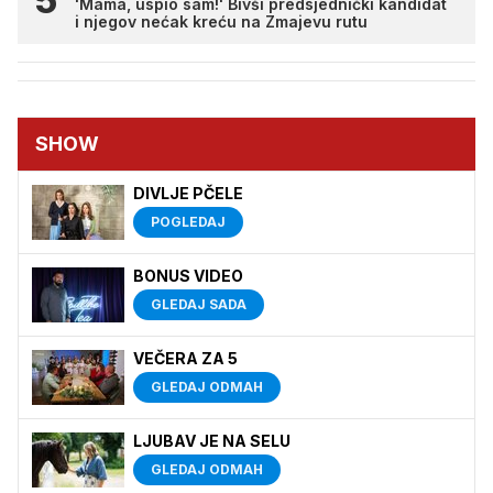
'Mama, uspio sam!' Bivši predsjednički kandidat
i njegov nećak kreću na Zmajevu rutu
SHOW
DIVLJE PČELE
POGLEDAJ
BONUS VIDEO
GLEDAJ SADA
VEČERA ZA 5
GLEDAJ ODMAH
LJUBAV JE NA SELU
GLEDAJ ODMAH