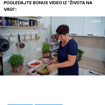
POGLEDAJTE BONUS VIDEO IZ 'ŽIVOTA NA
VAGI':
Loaded
:
8.26%
/
Upali
zvuk