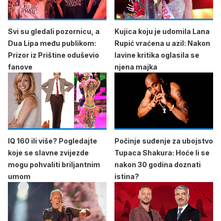
Svi su gledali pozornicu, a
Kujica koju je udomila Lana
Dua Lipa među publikom:
Rupić vraćena u azil: Nakon
Prizor iz Prištine oduševio
lavine kritika oglasila se
fanove
njena majka
IQ 160 ili više? Pogledajte
Počinje suđenje za ubojstvo
koje se slavne zvijezde
Tupaca Shakura: Hoće li se
mogu pohvaliti briljantnim
nakon 30 godina doznati
umom
istina?