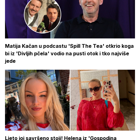
Matija Kačan u podcastu 'Spill The Tea' otkrio koga
bi iz 'Divljih pčela' vodio na pusti otok i tko najviše
jede
Ljeto joj savršeno stoji! Helena iz 'Gospodina