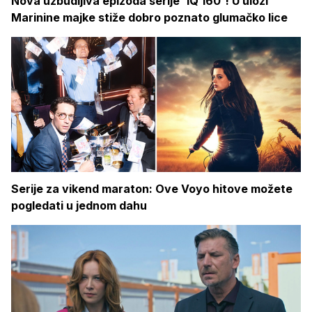
Nova uzbudljiva epizoda serije 'IQ 160'! U ulozi
Marinine majke stiže dobro poznato glumačko lice
Serije za vikend maraton: Ove Voyo hitove možete
pogledati u jednom dahu