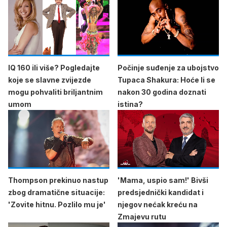
IQ 160 ili više? Pogledajte
Počinje suđenje za ubojstvo
koje se slavne zvijezde
Tupaca Shakura: Hoće li se
mogu pohvaliti briljantnim
nakon 30 godina doznati
umom
istina?
Thompson prekinuo nastup
'Mama, uspio sam!' Bivši
zbog dramatične situacije:
predsjednički kandidat i
'Zovite hitnu. Pozlilo mu je'
njegov nećak kreću na
Zmajevu rutu