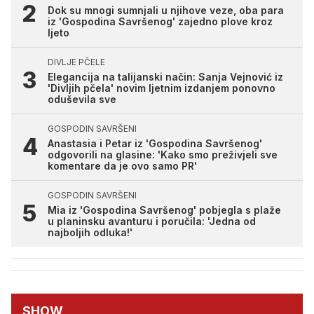
Dok su mnogi sumnjali u njihove veze, oba para
iz 'Gospodina Savršenog' zajedno plove kroz
ljeto
DIVLJE PČELE
Elegancija na talijanski način: Sanja Vejnović iz
'Divljih pčela' novim ljetnim izdanjem ponovno
oduševila sve
GOSPODIN SAVRŠENI
Anastasia i Petar iz 'Gospodina Savršenog'
odgovorili na glasine: 'Kako smo preživjeli sve
komentare da je ovo samo PR'
GOSPODIN SAVRŠENI
Mia iz 'Gospodina Savršenog' pobjegla s plaže
u planinsku avanturu i poručila: 'Jedna od
najboljih odluka!'
SHOW