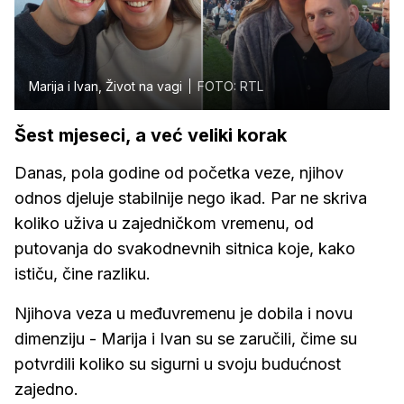
Marija i Ivan, Život na vagi
FOTO: RTL
Šest mjeseci, a već veliki korak
Danas, pola godine od početka veze, njihov
odnos djeluje stabilnije nego ikad. Par ne skriva
koliko uživa u zajedničkom vremenu, od
putovanja do svakodnevnih sitnica koje, kako
ističu, čine razliku.
Njihova veza u međuvremenu je dobila i novu
dimenziju - Marija i Ivan su se zaručili, čime su
potvrdili koliko su sigurni u svoju budućnost
zajedno.