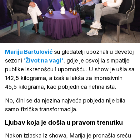
Loaded
:
2.61%
/
Upali
zvuk
Mariju Bartulović
su gledatelji upoznali u devetoj
sezoni
'Život na vagi'
, gdje je osvojila simpatije
publike iskrenošću i upornošću. U show je ušla sa
142,5 kilograma, a izašla lakša za impresivnih
45,5 kilograma, kao pobjednica nefinalista.
No, čini se da njezina najveća pobjeda nije bila
samo fizička transformacija.
Ljubav koja je došla u pravom trenutku
Nakon izlaska iz showa, Marija je pronašla sreću