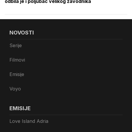
odbila je i poljubac velikog zavodnika
NOVOSTI
Serije
Filmovi
Emisije
Voyo
EMISIJE
Love Island Adria