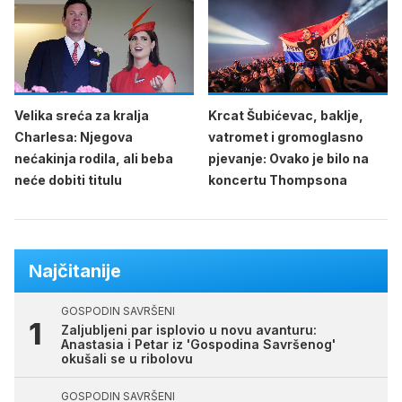
Velika sreća za kralja
Krcat Šubićevac, baklje,
Charlesa: Njegova
vatromet i gromoglasno
nećakinja rodila, ali beba
pjevanje: Ovako je bilo na
neće dobiti titulu
koncertu Thompsona
Najčitanije
GOSPODIN SAVRŠENI
Zaljubljeni par isplovio u novu avanturu:
Anastasia i Petar iz 'Gospodina Savršenog'
okušali se u ribolovu
GOSPODIN SAVRŠENI