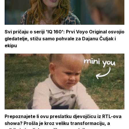
Svi pričaju o seriji 'IQ 160': Prvi Voyo Original osvojio
gledatelje, stižu samo pohvale za Dajanu Čuljak i
ekipu
Prepoznajete li ovu preslatku djevojčicu iz RTL-ova
showa? Prošla je kroz veliku transformaciju, a