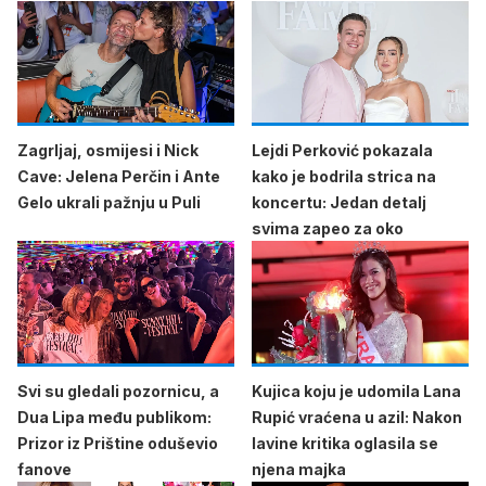
Zagrljaj, osmijesi i Nick
Lejdi Perković pokazala
Cave: Jelena Perčin i Ante
kako je bodrila strica na
Gelo ukrali pažnju u Puli
koncertu: Jedan detalj
svima zapeo za oko
Svi su gledali pozornicu, a
Kujica koju je udomila Lana
Dua Lipa među publikom:
Rupić vraćena u azil: Nakon
Prizor iz Prištine oduševio
lavine kritika oglasila se
fanove
njena majka