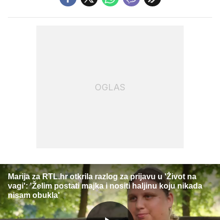
OGLAS
Marija za RTL.hr otkrila razlog za prijavu u 'Život na
vagi': 'Želim postati majka i nositi haljinu koju nikada
nisam obukla'