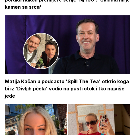
kamen sa srca'
Matija Kačan u podcastu 'Spill The Tea' otkrio koga
bi iz 'Divljih pčela' vodio na pusti otok i tko najviše
jede