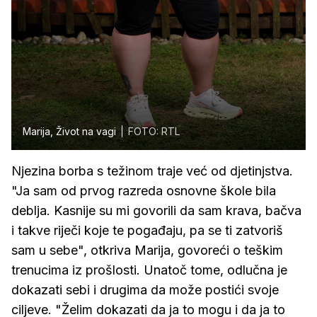
Marija, Život na vagi
FOTO: RTL
Njezina borba s težinom traje već od djetinjstva.
"Ja sam od prvog razreda osnovne škole bila
deblja. Kasnije su mi govorili da sam krava, bačva
i takve riječi koje te pogađaju, pa se ti zatvoriš
sam u sebe", otkriva Marija, govoreći o teškim
trenucima iz prošlosti. Unatoč tome, odlučna je
dokazati sebi i drugima da može postići svoje
ciljeve. "Želim dokazati da ja to mogu i da ja to