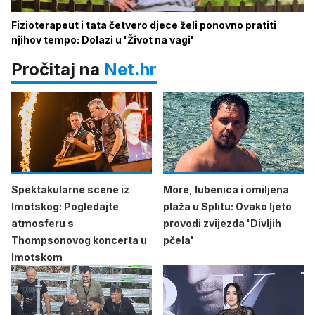
Fizioterapeut i tata četvero djece želi ponovno pratiti
njihov tempo: Dolazi u 'Život na vagi'
Pročitaj na
Net.hr
Spektakularne scene iz
More, lubenica i omiljena
Imotskog: Pogledajte
plaža u Splitu: Ovako ljeto
atmosferu s
provodi zvijezda 'Divljih
Thompsonovog koncerta u
pčela'
Imotskom