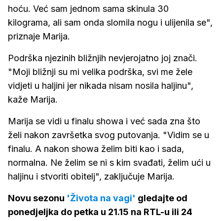
hoću. Već sam jednom sama skinula 30
kilograma, ali sam onda slomila nogu i ulijenila se",
priznaje Marija.
Podrška njezinih bližnjih nevjerojatno joj znači.
"Moji bližnji su mi velika podrška, svi me žele
vidjeti u haljini jer nikada nisam nosila haljinu",
kaže Marija.
Marija se vidi u finalu showa i već sada zna što
želi nakon završetka svog putovanja. "Vidim se u
finalu. A nakon showa želim biti kao i sada,
normalna. Ne želim se ni s kim svađati, želim ući u
haljinu i stvoriti obitelj", zaključuje Marija.
Novu sezonu
'Života na vagi'
gledajte od
ponedjeljka do petka u 21.15 na RTL-u ili 24