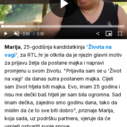
Gledaj
Loaded
:
18.94%
Current
0:00
/
Duration
3:30
Gledaj
Upali
Slika
Cijel
zvuk
u
zasl
slici
Time
Marija
, 25-godišnja kandidatkinja
'Života na
vagi',
za RTL.hr je otkrila da je njezin glavni motiv
za prijavu želja da postane majka i napravi
promjenu u svom životu. "Prijavila sam se u 'Život
na vagi' da danas sutra postanem majka. Cijeli
sam život htjela biti majka. Evo, imam 25 godina i
nisu me dečki baš htjeli jer sam bila ogromna. Sad
imam dečka, zajedno smo godinu dana, tako da
mislim da će to sve biti dobro", priznaje Marija,
koja sada, uz podršku partnera, vjeruje da će
uspjeti ostvariti svoje snove.