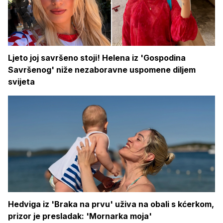
Ljeto joj savršeno stoji! Helena iz 'Gospodina
Savršenog' niže nezaboravne uspomene diljem
svijeta
Hedviga iz 'Braka na prvu' uživa na obali s kćerkom,
prizor je presladak: 'Mornarka moja'