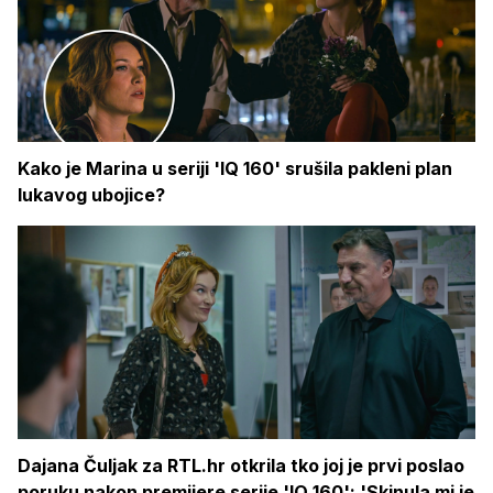
Kako je Marina u seriji 'IQ 160' srušila pakleni plan
lukavog ubojice?
Dajana Čuljak za RTL.hr otkrila tko joj je prvi poslao
poruku nakon premijere serije 'IQ 160': 'Skinula mi je