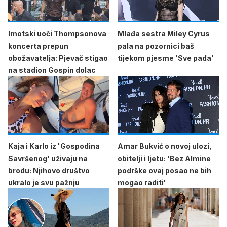
Imotski uoči Thompsonova
Mlađa sestra Miley Cyrus
koncerta prepun
pala na pozornici baš
obožavatelja: Pjevač stigao
tijekom pjesme 'Sve pada'
na stadion Gospin dolac
Kaja i Karlo iz 'Gospodina
Amar Bukvić o novoj ulozi,
Savršenog' uživaju na
obitelji i ljetu: 'Bez Almine
brodu: Njihovo društvo
podrške ovaj posao ne bih
ukralo je svu pažnju
mogao raditi'