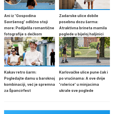
Ani iz 'Gospodina
Zadarske ulice dobile
Savršenog' odlično stoji
posebnu dozu šarma:
more: Podijelila romantične
Atraktivna brineta mamila
fotografije s dečkom
poglede u bijeloj haljinici
Kakav retro šarm:
Karlovačke ulice pune čak i
Pogledajte damu u baroknoj
po vrućinama: A ove dvije
kombinaciji, već je spremna
'rolerice' u minjacima
za Špancirfest
ukrale sve poglede