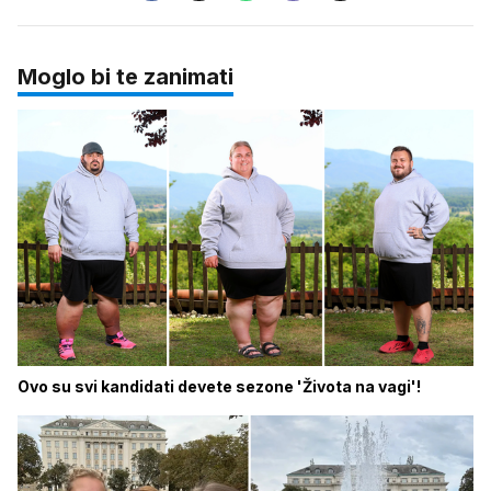
Moglo bi te zanimati
Ovo su svi kandidati devete sezone 'Života na vagi'!