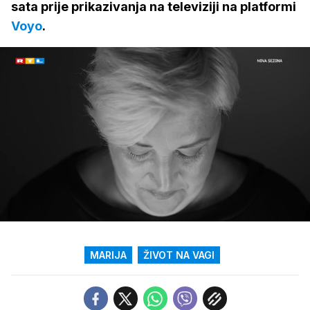
sata prije prikazivanja na televiziji na platformi
Voyo
.
Loaded
:
100.00%
/
Upali
zvuk
MARIJA
ŽIVOT NA VAGI