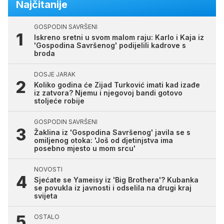
Najčitanije
GOSPODIN SAVRŠENI
Iskreno sretni u svom malom raju: Karlo i Kaja iz
'Gospodina Savršenog' podijelili kadrove s
broda
DOSJE JARAK
Koliko godina će Zijad Turković imati kad izađe
iz zatvora? Njemu i njegovoj bandi gotovo
stoljeće robije
GOSPODIN SAVRŠENI
Žaklina iz 'Gospodina Savršenog' javila se s
omiljenog otoka: 'Još od djetinjstva ima
posebno mjesto u mom srcu'
NOVOSTI
Sjećate se Yameisy iz 'Big Brothera'? Kubanka
se povukla iz javnosti i odselila na drugi kraj
svijeta
OSTALO