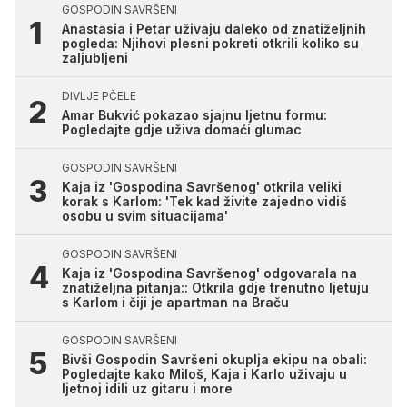
GOSPODIN SAVRŠENI
Anastasia i Petar uživaju daleko od znatiželjnih
pogleda: Njihovi plesni pokreti otkrili koliko su
zaljubljeni
DIVLJE PČELE
Amar Bukvić pokazao sjajnu ljetnu formu:
Pogledajte gdje uživa domaći glumac
GOSPODIN SAVRŠENI
Kaja iz 'Gospodina Savršenog' otkrila veliki
korak s Karlom: 'Tek kad živite zajedno vidiš
osobu u svim situacijama'
GOSPODIN SAVRŠENI
Kaja iz 'Gospodina Savršenog' odgovarala na
znatiželjna pitanja:: Otkrila gdje trenutno ljetuju
s Karlom i čiji je apartman na Braču
GOSPODIN SAVRŠENI
Bivši Gospodin Savršeni okuplja ekipu na obali:
Pogledajte kako Miloš, Kaja i Karlo uživaju u
ljetnoj idili uz gitaru i more