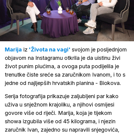
Loaded
:
2.61%
/
Upali
zvuk
Marija
iz
'Života na vagi'
svojom je posljednjom
objavom na Instagramu otkrila je da uistinu živi
život punim plućima, a ovoga puta podijelila je
trenutke čiste sreće sa zaručnikom Ivanom, i to s
jedne od najljepših hrvatskih planina - Biokova.
Serija fotografija prikazuje zaljubljeni par kako
uživa u snježnom krajoliku, a njihovi osmijesi
govore više od riječi. Marija, koja je tijekom
showa izgubila više od 45 kilograma, i njezin
zaručnik Ivan, zajedno su napravili snjegovića,