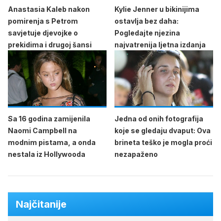
Anastasia Kaleb nakon
Kylie Jenner u bikinijima
pomirenja s Petrom
ostavlja bez daha:
savjetuje djevojke o
Pogledajte njezina
prekidima i drugoj šansi
najvatrenija ljetna izdanja
Sa 16 godina zamijenila
Jedna od onih fotografija
Naomi Campbell na
koje se gledaju dvaput: Ova
modnim pistama, a onda
brineta teško je mogla proći
nestala iz Hollywooda
nezapaženo
Najčitanije