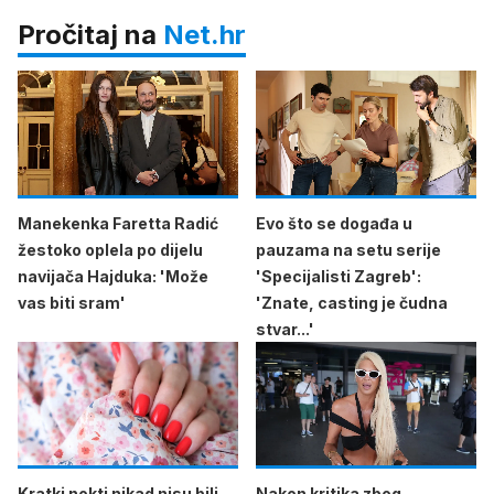
Pročitaj na
Net.hr
Manekenka Faretta Radić
Evo što se događa u
žestoko oplela po dijelu
pauzama na setu serije
navijača Hajduka: 'Može
'Specijalisti Zagreb':
vas biti sram'
'Znate, casting je čudna
stvar...'
Kratki nokti nikad nisu bili
Nakon kritika zbog