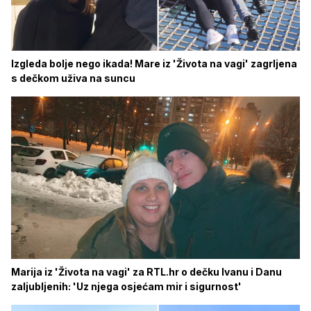
Izgleda bolje nego ikada! Mare iz 'Života na vagi' zagrljena
s dečkom uživa na suncu
Marija iz 'Života na vagi' za RTL.hr o dečku Ivanu i Danu
zaljubljenih: 'Uz njega osjećam mir i sigurnost'