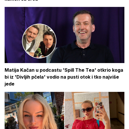
Matija Kačan u podcastu 'Spill The Tea' otkrio koga
bi iz 'Divljih pčela' vodio na pusti otok i tko najviše
jede