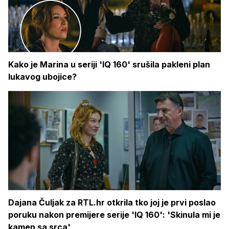
Kako je Marina u seriji 'IQ 160' srušila pakleni plan
lukavog ubojice?
Dajana Čuljak za RTL.hr otkrila tko joj je prvi poslao
poruku nakon premijere serije 'IQ 160': 'Skinula mi je
kamen sa srca'