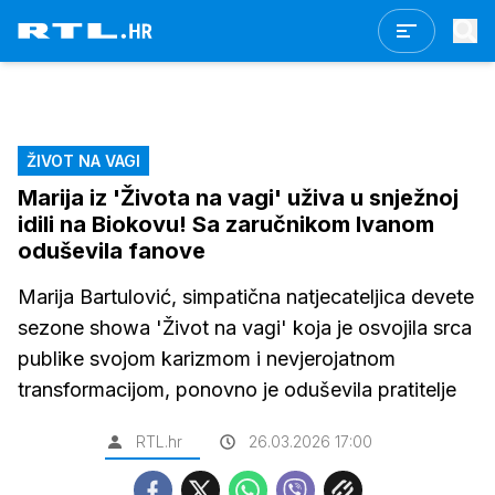
ŽIVOT NA VAGI
Marija iz 'Života na vagi' uživa u snježnoj
idili na Biokovu! Sa zaručnikom Ivanom
oduševila fanove
Marija Bartulović, simpatična natjecateljica devete
sezone showa 'Život na vagi' koja je osvojila srca
publike svojom karizmom i nevjerojatnom
transformacijom, ponovno je oduševila pratitelje
RTL.hr
26.03.2026 17:00