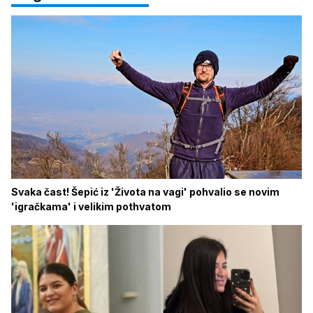
Svaka čast! Šepić iz 'Života na vagi' pohvalio se novim
'igračkama' i velikim pothvatom