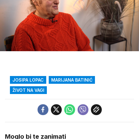
Loaded
:
21.39%
/
Upali
zvuk
JOSIPA LOPAC
MARIJANA BATINIĆ
ŽIVOT NA VAGI
Moglo bi te zanimati