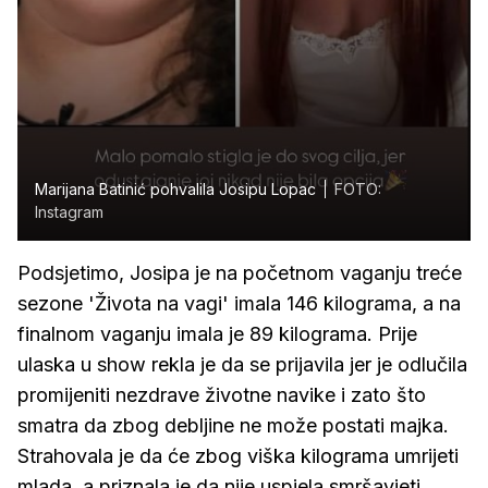
Marijana Batinić pohvalila Josipu Lopac
FOTO:
Instagram
Podsjetimo, Josipa je na početnom vaganju treće
sezone 'Života na vagi' imala 146 kilograma, a na
finalnom vaganju imala je 89 kilograma. Prije
ulaska u show rekla je da se prijavila jer je odlučila
promijeniti nezdrave životne navike i zato što
smatra da zbog debljine ne može postati majka.
Strahovala je da će zbog viška kilograma umrijeti
mlada, a priznala je da nije uspjela smršavjeti