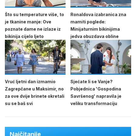
Što su temperature više, to
Ronaldova izabranica zna
je tkanine manje: Ove
mamiti poglede:
poznate dame ne izlaze iz
Minijaturnim bikinijima
bikinija cijelo ljeto
jedva obuzdava obline
Vruć ljetni dan izmamio
Sjećate li se Vanje?
Zagrepčane u Maksimir, no
Pobjednica 'Gospodina
za ove dvije brinete okretali
Savršenog' napravila je
su se baš svi
veliku transformaciju
Najčitanije