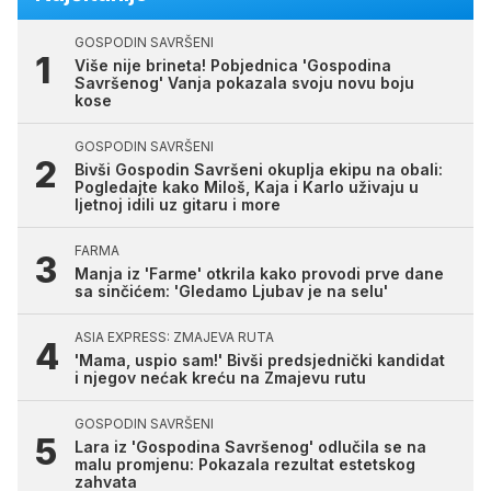
GOSPODIN SAVRŠENI
Više nije brineta! Pobjednica 'Gospodina
Savršenog' Vanja pokazala svoju novu boju
kose
GOSPODIN SAVRŠENI
Bivši Gospodin Savršeni okuplja ekipu na obali:
Pogledajte kako Miloš, Kaja i Karlo uživaju u
ljetnoj idili uz gitaru i more
FARMA
Manja iz 'Farme' otkrila kako provodi prve dane
sa sinčićem: 'Gledamo Ljubav je na selu'
ASIA EXPRESS: ZMAJEVA RUTA
'Mama, uspio sam!' Bivši predsjednički kandidat
i njegov nećak kreću na Zmajevu rutu
GOSPODIN SAVRŠENI
Lara iz 'Gospodina Savršenog' odlučila se na
malu promjenu: Pokazala rezultat estetskog
zahvata