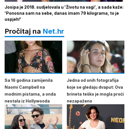
Josipa je 2018. sudjelovala u 'Životu na vagi', a sada kaže:
'Ponosna sam na sebe, danas imam 79 kilograma, to je
uspjeh!'
Pročitaj na
Net.hr
Sa 16 godina zamijenila
Jedna od onih fotografija
Naomi Campbell na
koje se gledaju dvaput: Ova
modnim pistama, a onda
brineta teško je mogla proći
nestala iz Hollywooda
nezapaženo