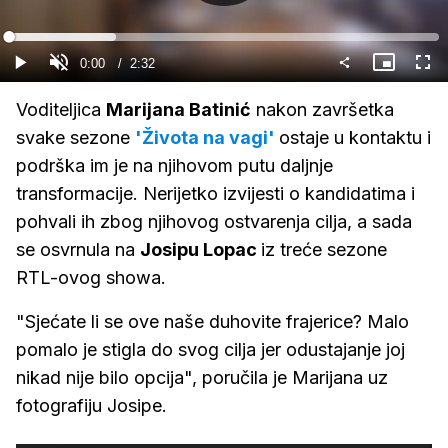
Gledaj
Loaded
:
24.88%
Current
0:00
/
Duration
2:32
Gledaj
Upali
Slika
Cijel
zvuk
u
zasl
slici
Time
Voditeljica
Marijana Batinić
nakon završetka
svake sezone
'Života na vagi'
ostaje u kontaktu i
podrška im je na njihovom putu daljnje
transformacije. Nerijetko izvijesti o kandidatima i
pohvali ih zbog njihovog ostvarenja cilja, a sada
se osvrnula na
Josipu Lopac
iz treće sezone
RTL-ovog showa.
"Sjećate li se ove naše duhovite frajerice? Malo
pomalo je stigla do svog cilja jer odustajanje joj
nikad nije bilo opcija", poručila je Marijana uz
fotografiju Josipe.