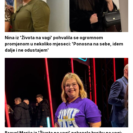
Nina iz 'Života na vagi' pohvalila se ogromnom
promjenom u nekoliko mjeseci: 'Ponosna na sebe, idem
dalje i ne odustajem'
Bravo! Marija iz 'Života na vagi' pokazala brojku na vagi: