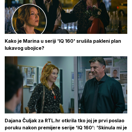
Kako je Marina u seriji 'IQ 160' srušila pakleni plan
lukavog ubojice?
Dajana Čuljak za RTL.hr otkrila tko joj je prvi poslao
poruku nakon premijere serije 'IQ 160': 'Skinula mi je