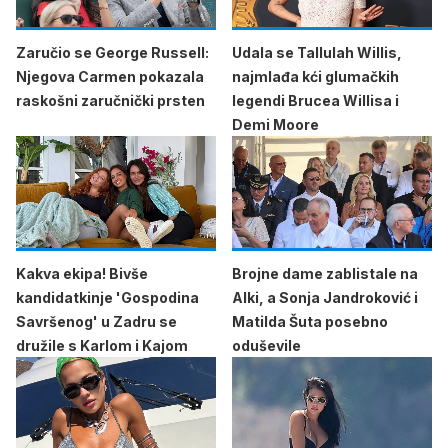
Zaručio se George Russell:
Udala se Tallulah Willis,
Njegova Carmen pokazala
najmlađa kći glumačkih
raskošni zaručnički prsten
legendi Brucea Willisa i
Demi Moore
Kakva ekipa! Bivše
Brojne dame zablistale na
kandidatkinje 'Gospodina
Alki, a Sonja Jandroković i
Savršenog' u Zadru se
Matilda Šuta posebno
družile s Karlom i Kajom
oduševile