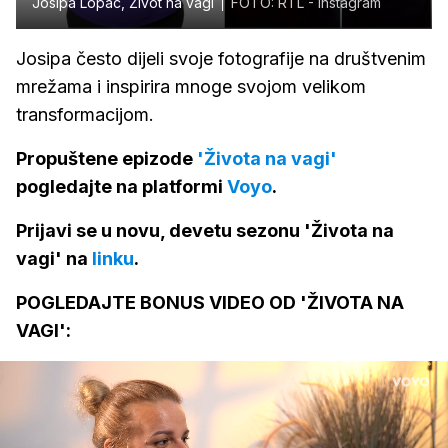
Josipa Lopac, Život na vagi
FOTO: RTL - Instagram
Josipa često dijeli svoje fotografije na društvenim
mrežama i inspirira mnoge svojom velikom
transformacijom.
Propuštene epizode
'Života na vagi'
pogledajte na platformi
Voyo
.
Prijavi se u novu, devetu sezonu 'Života na
vagi' na
linku
.
POGLEDAJTE BONUS VIDEO OD 'ŽIVOTA NA
VAGI':