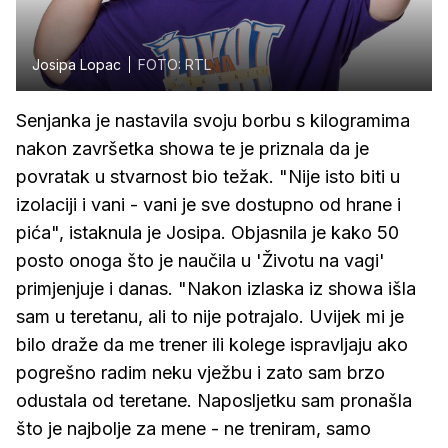
Josipa Lopac
FOTO: RTL
Senjanka je nastavila svoju borbu s kilogramima
nakon završetka showa te je priznala da je
povratak u stvarnost bio težak. "Nije isto biti u
izolaciji i vani - vani je sve dostupno od hrane i
pića", istaknula je Josipa. Objasnila je kako 50
posto onoga što je naučila u 'Životu na vagi'
primjenjuje i danas. "Nakon izlaska iz showa išla
sam u teretanu, ali to nije potrajalo. Uvijek mi je
bilo draže da me trener ili kolege ispravljaju ako
pogrešno radim neku vježbu i zato sam brzo
odustala od teretane. Naposljetku sam pronašla
što je najbolje za mene - ne treniram, samo