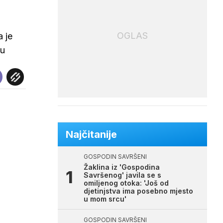
OGLAS
a je
ću
Najčitanije
GOSPODIN SAVRŠENI
Žaklina iz 'Gospodina
Savršenog' javila se s
omiljenog otoka: 'Još od
djetinjstva ima posebno mjesto
u mom srcu'
GOSPODIN SAVRŠENI