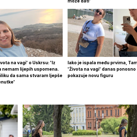
može dati'
ivota na vagi' o Uskrsu: 'Iz
Iako je ispala među prvima, Tam
va nemam lijepih uspomena.
'Života na vagi' danas ponosno
iliku da sama stvaram ljepše
pokazuje novu figuru
renutke'