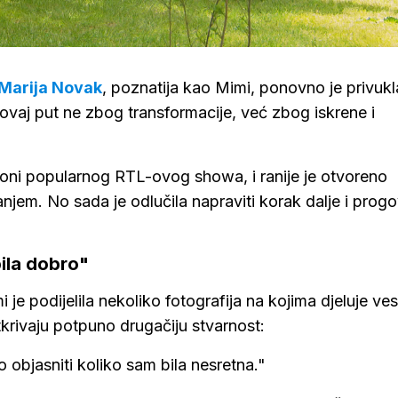
Marija Novak
, poznatija kao Mimi, ponovno je privukl
 ovaj put ne zbog transformacije, već zbog iskrene i
ezoni popularnog RTL-ovog showa, i ranije je otvoreno
jem. No sada je odlučila napraviti korak dalje i progov
bila dobro"
 je podijelila nekoliko fotografija na kojima djeluje ves
otkrivaju potpuno drugačiju stvarnost:
o objasniti koliko sam bila nesretna."