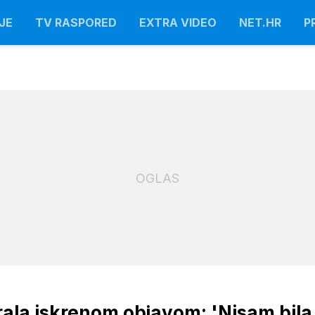
JE
TV RASPORED
EXTRA VIDEO
NET.HR
P
OGLAS
irala iskrenom objavom: 'Nisam bila