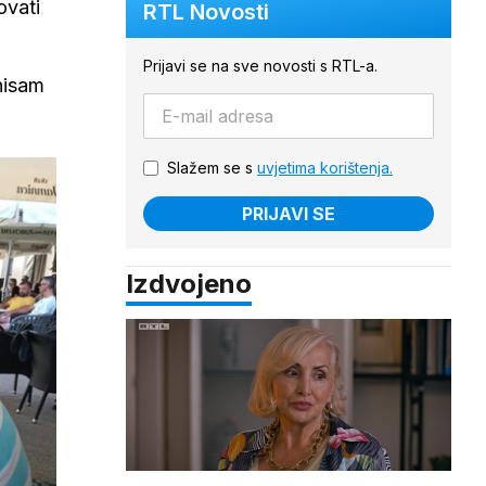
ovati
RTL Novosti
Prijavi se na sve novosti s RTL-a.
nisam
Slažem se s
uvjetima korištenja.
PRIJAVI SE
Izdvojeno