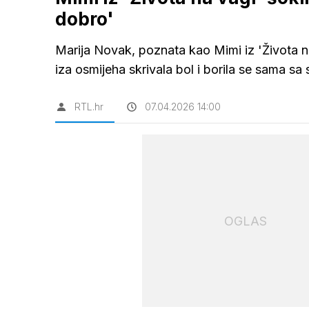
dobro'
Marija Novak, poznata kao Mimi iz 'Života na 
iza osmijeha skrivala bol i borila se sama s
RTL.hr
07.04.2026 14:00
OGLAS