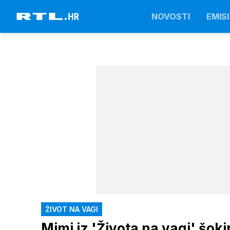
NOVOSTI
EMISI
ŽIVOT NA VAGI
Mimi iz 'Života na vagi' šok