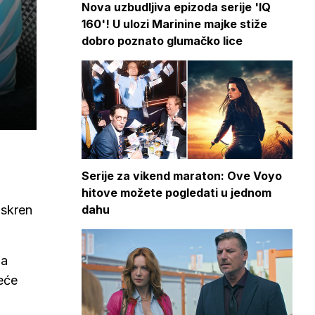
Nova uzbudljiva epizoda serije 'IQ
160'! U ulozi Marinine majke stiže
dobro poznato glumačko lice
Serije za vikend maraton: Ove Voyo
hitove možete pogledati u jednom
dahu
iskren
 a
veće