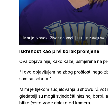
Marija Novak, Život na vagi
FOTO: Instagram
Iskrenost kao prvi korak promjene
Ova objava nije, kako kaže, usmjerena na proš
"I ovo objavljujem ne zbog prošlosti nego z
sam sa sobom."
Mimi je tijekom sudjelovanja u showu 'Život n
gledatelji su mogli svjedočiti njezinoj borbi
bitke često vode daleko od kamera.