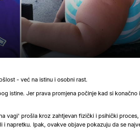
lost - već na istinu i osobni rast.
bog istine. Jer prava promjena počinje kad si konačno 
a vagi' prošla kroz zahtjevan fizički i psihički proces,
, ali i napretku. Ipak, ovakve objave pokazuju da se naj