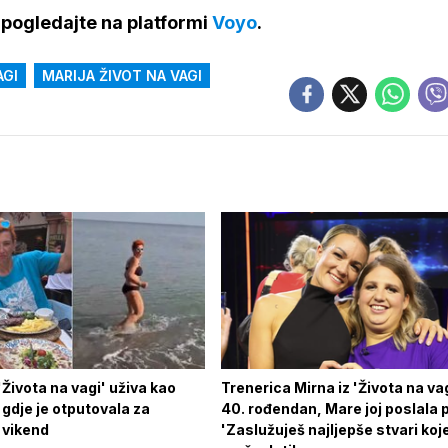
pogledajte na platformi
Voyo
.
AGI
MARIJA ŽIVOT NA VAGI
 'Života na vagi' uživa kao
Trenerica Mirna iz 'Života na vag
 gdje je otputovala za
40. rođendan, Mare joj poslala 
 vikend
'Zaslužuješ najljepše stvari koj