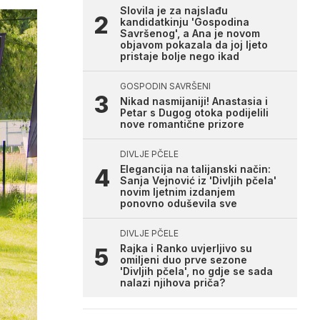
Slovila je za najslađu
kandidatkinju 'Gospodina
Savršenog', a Ana je novom
objavom pokazala da joj ljeto
pristaje bolje nego ikad
GOSPODIN SAVRŠENI
Nikad nasmijaniji! Anastasia i
Petar s Dugog otoka podijelili
nove romantične prizore
DIVLJE PČELE
Elegancija na talijanski način:
Sanja Vejnović iz 'Divljih pčela'
novim ljetnim izdanjem
ponovno oduševila sve
DIVLJE PČELE
Rajka i Ranko uvjerljivo su
omiljeni duo prve sezone
'Divljih pčela', no gdje se sada
nalazi njihova priča?