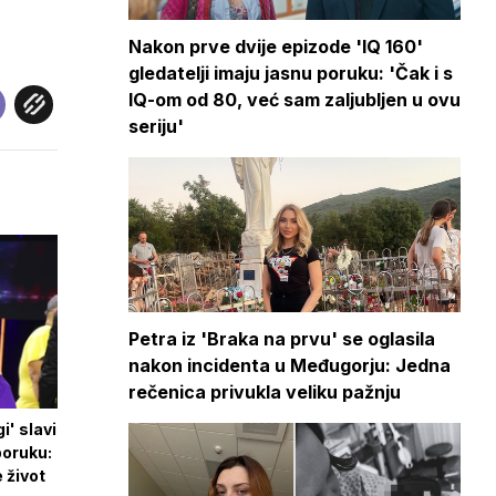
Nakon prve dvije epizode 'IQ 160'
gledatelji imaju jasnu poruku: 'Čak i s
IQ-om od 80, već sam zaljubljen u ovu
seriju'
Petra iz 'Braka na prvu' se oglasila
nakon incidenta u Međugorju: Jedna
rečenica privukla veliku pažnju
i' slavi
poruku:
e život