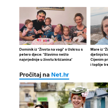
Dominik iz 'Života na vagi' o Uskrsu s
Mare iz 'Ž
petero djece: 'Slavimo nešto
djetinjst
najvrjednije u životu kršćanina'
Cijenim pr
i toplije t
Pročitaj na
Net.hr