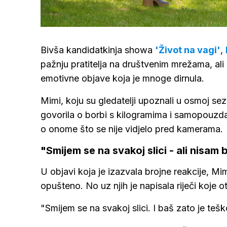
Loaded
:
14.31%
/
Upali
zvuk
Bivša kandidatkinja showa
'Život na vagi'
,
pažnju pratitelja na društvenim mrežama, ali
emotivne objave koja je mnoge dirnula.
Mimi, koju su gledatelji upoznali u osmoj s
govorila o borbi s kilogramima i samopouzdan
o onome što se nije vidjelo pred kamerama.
"Smijem se na svakoj slici - ali nisam 
U objavi koja je izazvala brojne reakcije, Mimi
opušteno. No uz njih je napisala riječi koje 
"Smijem se na svakoj slici. I baš zato je tešk