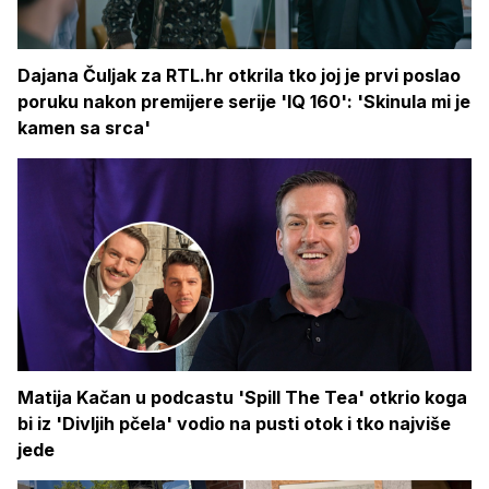
Dajana Čuljak za RTL.hr otkrila tko joj je prvi poslao
poruku nakon premijere serije 'IQ 160': 'Skinula mi je
kamen sa srca'
Matija Kačan u podcastu 'Spill The Tea' otkrio koga
bi iz 'Divljih pčela' vodio na pusti otok i tko najviše
jede