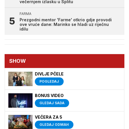
večernjem izlasku u Splitu
FARMA
Prezgodni mentor 'Farme' otkrio gdje provodi
ove vruće dane: Marinko se hladi uz riječnu
idilu
SHOW
DIVLJE PČELE
POGLEDAJ
BONUS VIDEO
GLEDAJ SADA
VEČERA ZA 5
GLEDAJ ODMAH