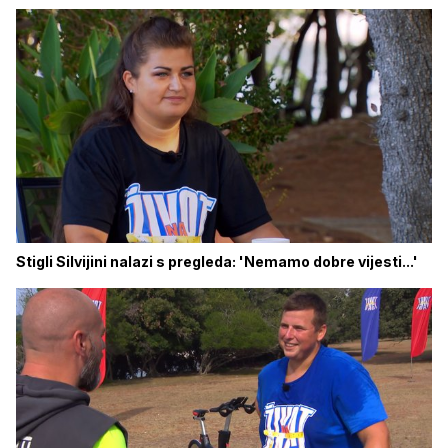
Stigli Silvijini nalazi s pregleda: 'Nemamo dobre vijesti...'