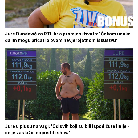
Jure Dundović za RTL.hr o promjeni života: 'Čekam unuke
da im mogu pričati o ovom nevjerojatnom iskustvu'
Jure u plusu na vagi: 'Od svih koji su bili ispod žute linije -
on je zaslužio napustiti show'