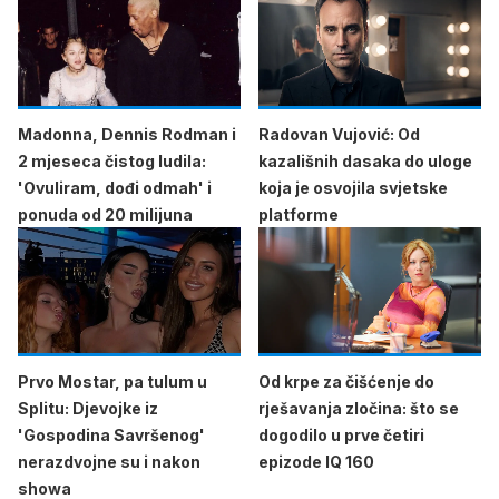
Madonna, Dennis Rodman i
Radovan Vujović: Od
2 mjeseca čistog ludila:
kazališnih dasaka do uloge
'Ovuliram, dođi odmah' i
koja je osvojila svjetske
ponuda od 20 milijuna
platforme
Prvo Mostar, pa tulum u
Od krpe za čišćenje do
Splitu: Djevojke iz
rješavanja zločina: što se
'Gospodina Savršenog'
dogodilo u prve četiri
nerazdvojne su i nakon
epizode IQ 160
showa