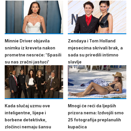
Minnie Driver objavila
Zendaya i Tom Holland
snimku iz kreveta nakon
mjesecima skrivali brak, a
prometne nesreće: 'Spasili
sada su priredili intimno
su nas zračni jastuci'
slavlje
Kada slučaj uzmu ove
Mnogi će reći da ljepših
inteligentne, lijepe i
prizora nema: Izdvojili smo
borbene detektivke,
25 fotografija preplanulih
zločinci nemaju šansu
kupačica