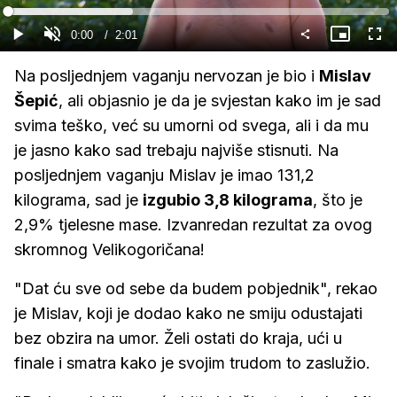
Gledaj
Loaded
:
32.89%
Current
0:00
/
Duration
2:01
Gledaj
Upali
Slika
Cijel
zvuk
u
zasl
slici
Time
Na posljednjem vaganju nervozan je bio i
Mislav
Šepić
, ali objasnio je da je svjestan kako im je sad
svima teško, već su umorni od svega, ali i da mu
je jasno kako sad trebaju najviše stisnuti. Na
posljednjem vaganju Mislav je imao 131,2
kilograma, sad je
izgubio 3,8 kilograma
, što je
2,9% tjelesne mase. Izvanredan rezultat za ovog
skromnog Velikogoričana!
"Dat ću sve od sebe da budem pobjednik", rekao
je Mislav, koji je dodao kako ne smiju odustajati
bez obzira na umor. Želi ostati do kraja, ući u
finale i smatra kako je svojim trudom to zaslužio.