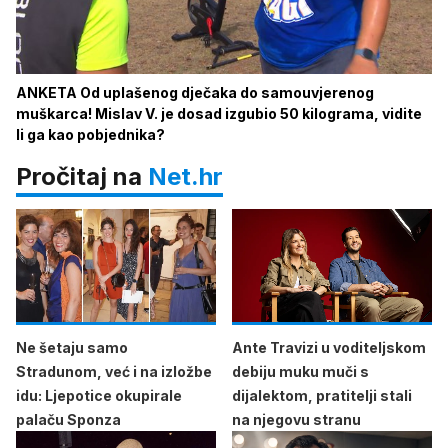
ANKETA Od uplašenog dječaka do samouvjerenog
muškarca! Mislav V. je dosad izgubio 50 kilograma, vidite
li ga kao pobjednika?
Pročitaj na
Net.hr
Ne šetaju samo
Ante Travizi u voditeljskom
Stradunom, već i na izložbe
debiju muku muči s
idu: Ljepotice okupirale
dijalektom, pratitelji stali
palaču Sponza
na njegovu stranu