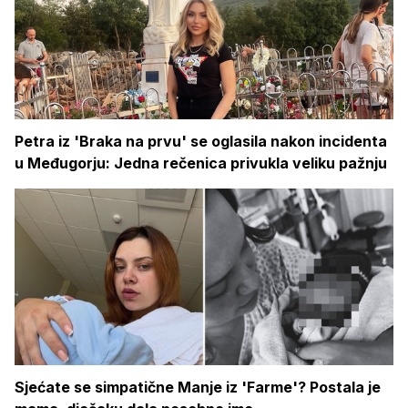
Petra iz 'Braka na prvu' se oglasila nakon incidenta
u Međugorju: Jedna rečenica privukla veliku pažnju
Sjećate se simpatične Manje iz 'Farme'? Postala je