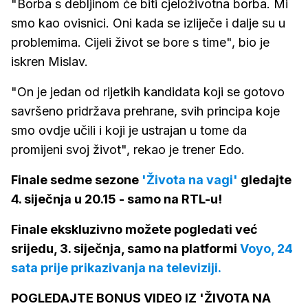
"Borba s debljinom će biti cjeloživotna borba. Mi
smo kao ovisnici. Oni kada se izliječe i dalje su u
problemima. Cijeli život se bore s time", bio je
iskren Mislav.
"On je jedan od rijetkih kandidata koji se gotovo
savršeno pridržava prehrane, svih principa koje
smo ovdje učili i koji je ustrajan u tome da
promijeni svoj život", rekao je trener Edo.
Finale sedme sezone
'Života na vagi'
gledajte
4. siječnja u 20.15 - samo na RTL-u!
Finale ekskluzivno možete pogledati već
srijedu, 3. siječnja, samo na platformi
Voyo, 24
sata prije prikazivanja na televiziji.
POGLEDAJTE BONUS VIDEO IZ 'ŽIVOTA NA