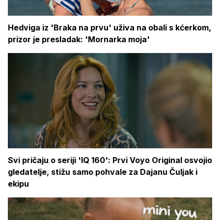
Hedviga iz 'Braka na prvu' uživa na obali s kćerkom,
prizor je presladak: 'Mornarka moja'
Svi pričaju o seriji 'IQ 160': Prvi Voyo Original osvojio
gledatelje, stižu samo pohvale za Dajanu Čuljak i
ekipu