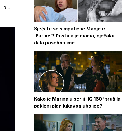
, a u
Sjećate se simpatične Manje iz
'Farme'? Postala je mama, dječaku
dala posebno ime
Kako je Marina u seriji 'IQ 160' srušila
pakleni plan lukavog ubojice?