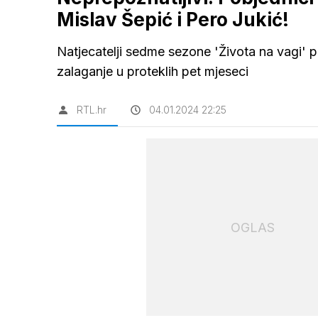
Mislav Šepić i Pero Jukić!
Natjecatelji sedme sezone 'Života na vagi' pok
zalaganje u proteklih pet mjeseci
RTL.hr
04.01.2024 22:25
OGLAS