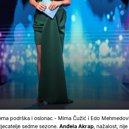
, vjerna podrška i oslonac - Mirna Čužić i Edo Mehmedovi
natjecatelje sedme sezone.
Anđela Akrap
, nažalost, nij