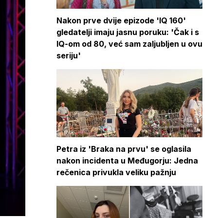
Nakon prve dvije epizode 'IQ 160'
gledatelji imaju jasnu poruku: 'Čak i s
IQ-om od 80, već sam zaljubljen u ovu
seriju'
Petra iz 'Braka na prvu' se oglasila
nakon incidenta u Međugorju: Jedna
rečenica privukla veliku pažnju