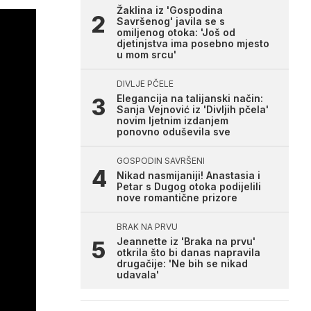
Žaklina iz 'Gospodina
Savršenog' javila se s
omiljenog otoka: 'Još od
djetinjstva ima posebno mjesto
u mom srcu'
DIVLJE PČELE
Elegancija na talijanski način:
Sanja Vejnović iz 'Divljih pčela'
novim ljetnim izdanjem
ponovno oduševila sve
GOSPODIN SAVRŠENI
Nikad nasmijaniji! Anastasia i
Petar s Dugog otoka podijelili
nove romantične prizore
BRAK NA PRVU
Jeannette iz 'Braka na prvu'
otkrila što bi danas napravila
drugačije: 'Ne bih se nikad
udavala'