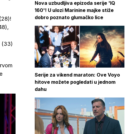
Nova uzbudljiva epizoda serije 'IQ
160'! U ulozi Marinine majke stiže
dobro poznato glumačko lice
(28)!
48),
ć (33)
prvom
e
Serije za vikend maraton: Ove Voyo
hitove možete pogledati u jednom
dahu