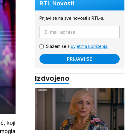
RTL Novosti
Prijavi se na sve novosti s RTL-a.
Slažem se s
uvjetima korištenja.
PRIJAVI SE
Izdvojeno
ć, koji
e mogla