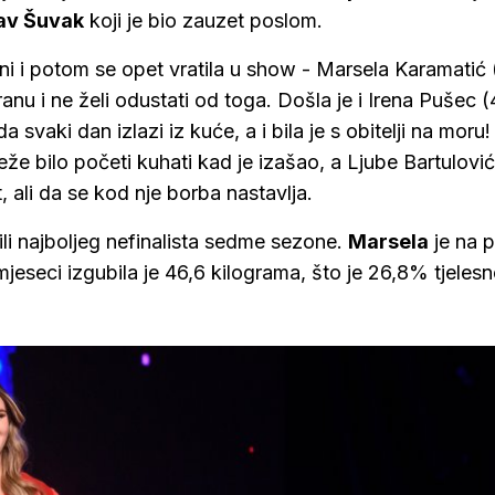
av Šuvak
koji je bio zauzet poslom.
ani i potom se opet vratila u show - Marsela Karamatić 
ranu i ne želi odustati od toga. Došla je i Irena Pušec (
 svaki dan izlazi iz kuće, a i bila je s obitelji na moru!
eže bilo početi kuhati kad je izašao, a Ljube Bartulovi
t, ali da se kod nje borba nastavlja.
li najboljeg nefinalista sedme sezone.
Marsela
je na 
jeseci izgubila je 46,6 kilograma, što je 26,8% tjelesn