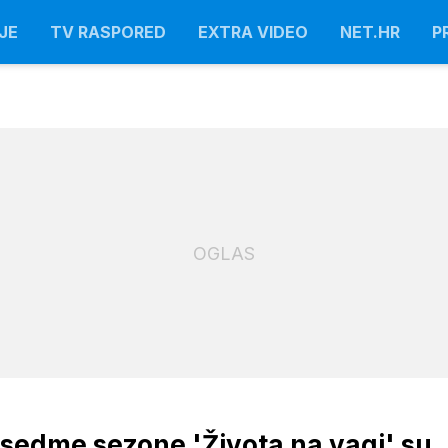
JE
TV RASPORED
EXTRA VIDEO
NET.HR
P
OGLAS
 sedme sezone 'Života na vagi' su