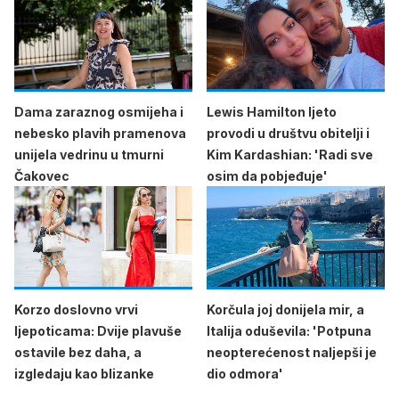
Dama zaraznog osmijeha i
Lewis Hamilton ljeto
nebesko plavih pramenova
provodi u društvu obitelji i
unijela vedrinu u tmurni
Kim Kardashian: 'Radi sve
Čakovec
osim da pobjeđuje'
Korzo doslovno vrvi
Korčula joj donijela mir, a
ljepoticama: Dvije plavuše
Italija oduševila: 'Potpuna
ostavile bez daha, a
neopterećenost naljepši je
izgledaju kao blizanke
dio odmora'