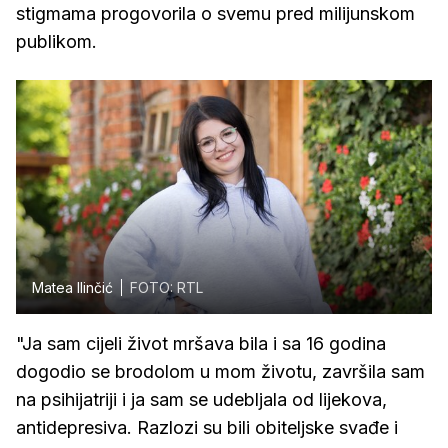
stigmama progovorila o svemu pred milijunskom
publikom.
Matea Ilinčić
FOTO: RTL
"Ja sam cijeli život mršava bila i sa 16 godina
dogodio se brodolom u mom životu, završila sam
na psihijatriji i ja sam se udebljala od lijekova,
antidepresiva. Razlozi su bili obiteljske svađe i