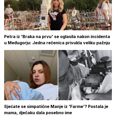
Petra iz 'Braka na prvu' se oglasila nakon incidenta
u Međugorju: Jedna rečenica privukla veliku pažnju
Sjećate se simpatične Manje iz 'Farme'? Postala je
mama, dječaku dala posebno ime