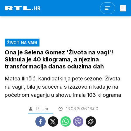
ŽIVOT NA VAGI
Ona je Selena Gomez 'Života na vagi'!
Skinula je 40 kilograma, a njezina
transformacija danas oduzima dah
Matea Ilinčić, kandidatkinja pete sezone 'Života
na vagi', bila je suočena s izazovom kada je na
početnom vaganju u showu imala 103 kilograma
RTL.hr
13.06.2026 16:00