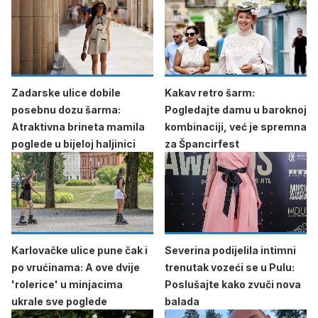
Zadarske ulice dobile
Kakav retro šarm:
posebnu dozu šarma:
Pogledajte damu u baroknoj
Atraktivna brineta mamila
kombinaciji, već je spremna
poglede u bijeloj haljinici
za Špancirfest
Karlovačke ulice pune čak i
Severina podijelila intimni
po vrućinama: A ove dvije
trenutak vozeći se u Pulu:
'rolerice' u minjacima
Poslušajte kako zvuči nova
ukrale sve poglede
balada