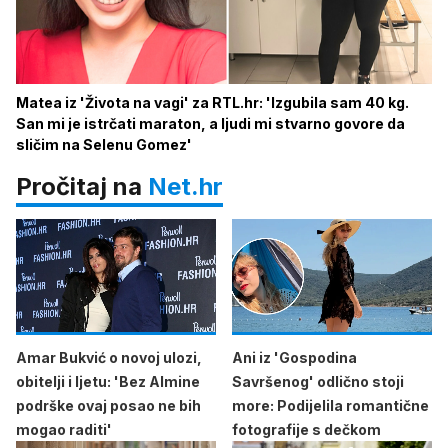
Matea iz 'Života na vagi' za RTL.hr: 'Izgubila sam 40 kg.
San mi je istrčati maraton, a ljudi mi stvarno govore da
sličim na Selenu Gomez'
Pročitaj na
Net.hr
Amar Bukvić o novoj ulozi,
Ani iz 'Gospodina
obitelji i ljetu: 'Bez Almine
Savršenog' odlično stoji
podrške ovaj posao ne bih
more: Podijelila romantične
mogao raditi'
fotografije s dečkom