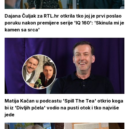
Dajana Čuljak za RTL.hr otkrila tko joj je prvi poslao
poruku nakon premijere serije 'IQ 160': 'Skinula mi je
kamen sa srca'
Matija Kačan u podcastu 'Spill The Tea' otkrio koga
bi iz 'Divljih pčela' vodio na pusti otok i tko najviše
jede