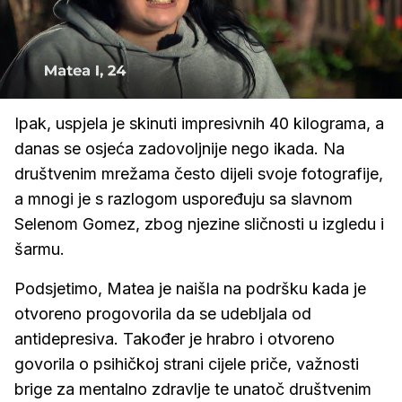
Loaded
:
100.00%
/
Upali
zvuk
Ipak, uspjela je skinuti impresivnih 40 kilograma, a
danas se osjeća zadovoljnije nego ikada. Na
društvenim mrežama često dijeli svoje fotografije,
a mnogi je s razlogom uspoređuju sa slavnom
Selenom Gomez, zbog njezine sličnosti u izgledu i
šarmu.
Podsjetimo, Matea je naišla na podršku kada je
otvoreno progovorila da se udebljala od
antidepresiva. Također je hrabro i otvoreno
govorila o psihičkoj strani cijele priče, važnosti
brige za mentalno zdravlje te unatoč društvenim