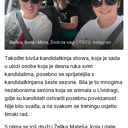
Štefica, Ivana i Mirna, Život na vagi
FOTO: Instagram
Također bivša kandidatkinja showa, koja je sada
u ulozi osobe koja je desna ruka svim
kandidatima, posebno se sprijateljila s
kandidatkinjama šeste sezone. Bila je to mnogima
nezaboravna sezona koja se snimala u Lividragi,
gdje su kandidati ostvarili posebnu povezanost.
Nije bilo svađa, a na svakom se treningu osjetio
timski rad.
S njima se još druži i Željka Mateša, koja i dalje