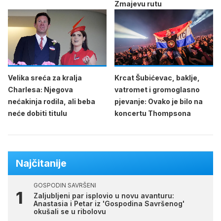
Zmajevu rutu
Velika sreća za kralja
Krcat Šubićevac, baklje,
Charlesa: Njegova
vatromet i gromoglasno
nećakinja rodila, ali beba
pjevanje: Ovako je bilo na
neće dobiti titulu
koncertu Thompsona
Najčitanije
GOSPODIN SAVRŠENI
Zaljubljeni par isplovio u novu avanturu:
Anastasia i Petar iz 'Gospodina Savršenog'
okušali se u ribolovu