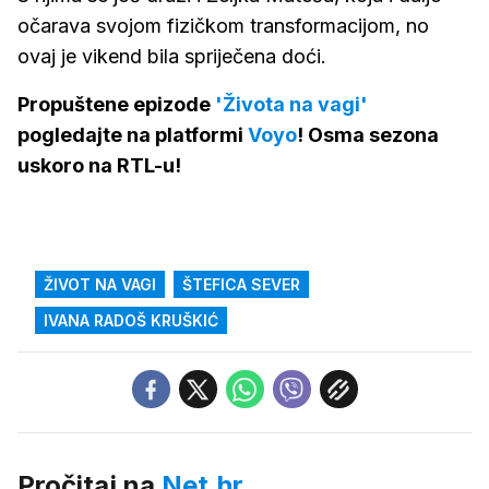
očarava svojom fizičkom transformacijom, no
ovaj je vikend bila spriječena doći.
Propuštene epizode
'Života na vagi'
pogledajte na platformi
Voyo
! Osma sezona
uskoro na RTL-u!
ŽIVOT NA VAGI
ŠTEFICA SEVER
IVANA RADOŠ KRUŠKIĆ
Pročitaj na
Net.hr