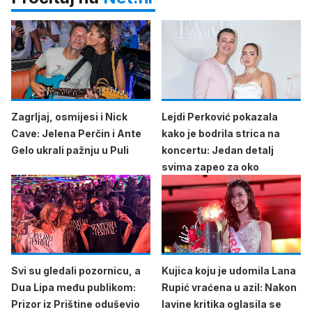
Zagrljaj, osmijesi i Nick
Lejdi Perković pokazala
Cave: Jelena Perčin i Ante
kako je bodrila strica na
Gelo ukrali pažnju u Puli
koncertu: Jedan detalj
svima zapeo za oko
Svi su gledali pozornicu, a
Kujica koju je udomila Lana
Dua Lipa među publikom:
Rupić vraćena u azil: Nakon
Prizor iz Prištine oduševio
lavine kritika oglasila se