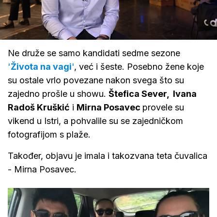
Loaded
:
31.05%
/
Upali
zvuk
Ne druže se samo kandidati sedme sezone
'
Života na vagi
'
, već i šeste. Posebno žene koje
su ostale vrlo povezane nakon svega što su
zajedno prošle u showu.
Štefica Sever, Ivana
Radoš Kruškić
i
Mirna Posavec
provele su
vikend u Istri, a pohvalile su se zajedničkom
fotografijom s plaže.
Također, objavu je imala i takozvana teta čuvalica
- Mirna Posavec.