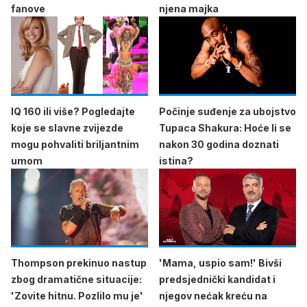
fanove
njena majka
IQ 160 ili više? Pogledajte
Počinje suđenje za ubojstvo
koje se slavne zvijezde
Tupaca Shakura: Hoće li se
mogu pohvaliti briljantnim
nakon 30 godina doznati
umom
istina?
Thompson prekinuo nastup
'Mama, uspio sam!' Bivši
zbog dramatične situacije:
predsjednički kandidat i
'Zovite hitnu. Pozlilo mu je'
njegov nećak kreću na