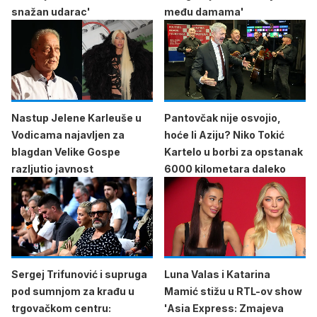
snažan udarac'
među damama'
Nastup Jelene Karleuše u
Pantovčak nije osvojio,
Vodicama najavljen za
hoće li Aziju? Niko Tokić
blagdan Velike Gospe
Kartelo u borbi za opstanak
razljutio javnost
6000 kilometara daleko
Sergej Trifunović i supruga
Luna Valas i Katarina
pod sumnjom za krađu u
Mamić stižu u RTL-ov show
trgovačkom centru:
'Asia Express: Zmajeva