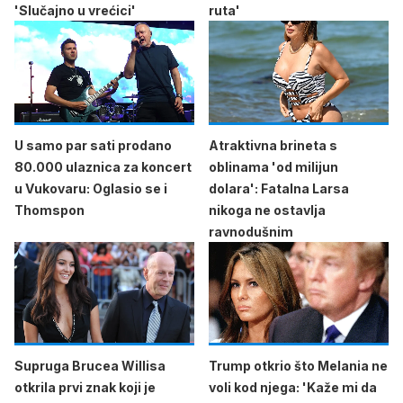
'Slučajno u vrećici'
ruta'
U samo par sati prodano
Atraktivna brineta s
80.000 ulaznica za koncert
oblinama 'od milijun
u Vukovaru: Oglasio se i
dolara': Fatalna Larsa
Thomspon
nikoga ne ostavlja
ravnodušnim
Supruga Brucea Willisa
Trump otkrio što Melania ne
otkrila prvi znak koji je
voli kod njega: 'Kaže mi da