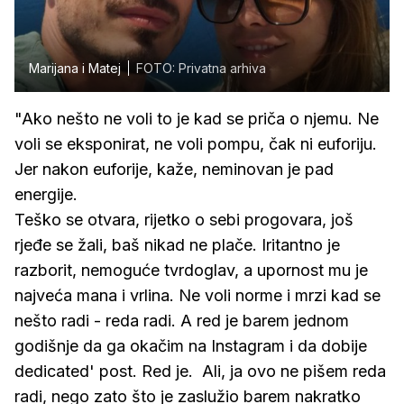
Marijana i Matej
FOTO: Privatna arhiva
"Ako nešto ne voli to je kad se priča o njemu. Ne
voli se eksponirat, ne voli pompu, čak ni euforiju.
Jer nakon euforije, kaže, neminovan je pad
energije.
Teško se otvara, rijetko o sebi progovara, još
rjeđe se žali, baš nikad ne plače. Iritantno je
razborit, nemoguće tvrdoglav, a upornost mu je
najveća mana i vrlina. Ne voli norme i mrzi kad se
nešto radi - reda radi. A red je barem jednom
godišnje da ga okačim na Instagram i da dobije
dedicated' post. Red je. Ali, ja ovo ne pišem reda
radi, nego zato što je zaslužio barem nakratko