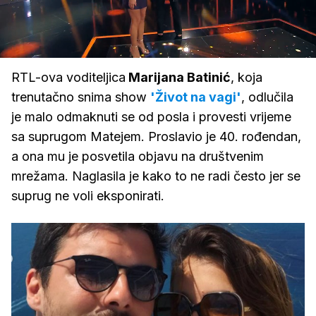
Loaded
:
19.80%
/
Upali
zvuk
RTL-ova voditeljica
Marijana Batinić
, koja
trenutačno snima show
'Život na vagi'
, odlučila
je malo odmaknuti se od posla i provesti vrijeme
sa suprugom Matejem. Proslavio je 40. rođendan,
a ona mu je posvetila objavu na društvenim
mrežama. Naglasila je kako to ne radi često jer se
suprug ne voli eksponirati.