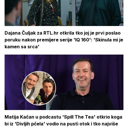
Dajana Čuljak za RTL.hr otkrila tko joj je prvi poslao
poruku nakon premijere serije 'IQ 160': 'Skinula mi je
kamen sa srca'
Matija Kačan u podcastu 'Spill The Tea' otkrio koga
bi iz 'Divljih pčela' vodio na pusti otok i tko najviše