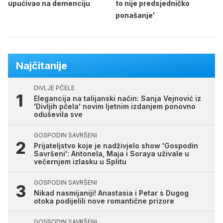
upućivao na demenciju
to nije predsjedničko
ponašanje'
Najčitanije
DIVLJE PČELE
Elegancija na talijanski način: Sanja Vejnović iz
'Divljih pčela' novim ljetnim izdanjem ponovno
oduševila sve
GOSPODIN SAVRŠENI
Prijateljstvo koje je nadživjelo show 'Gospodin
Savršeni': Antonela, Maja i Soraya uživale u
večernjem izlasku u Splitu
GOSPODIN SAVRŠENI
Nikad nasmijaniji! Anastasia i Petar s Dugog
otoka podijelili nove romantične prizore
GOSPODIN SAVRŠENI