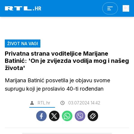
ŽIVOT NA VAGI
Privatna strana voditeljice Marijane
Batinić: 'On je zvijezda vodilja mog i našeg
života'
Marijana Batinić posvetila je objavu svome
suprugu koji je proslavio 40-ti rođendan
RTL.hr
03.07.2024 14:42