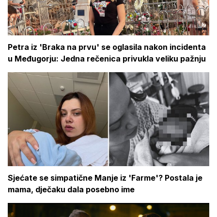
Petra iz 'Braka na prvu' se oglasila nakon incidenta
u Međugorju: Jedna rečenica privukla veliku pažnju
Sjećate se simpatične Manje iz 'Farme'? Postala je
mama, dječaku dala posebno ime