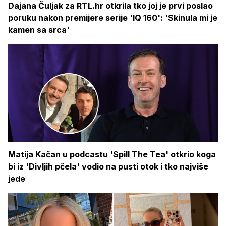
Dajana Čuljak za RTL.hr otkrila tko joj je prvi poslao
poruku nakon premijere serije 'IQ 160': 'Skinula mi je
kamen sa srca'
Matija Kačan u podcastu 'Spill The Tea' otkrio koga
bi iz 'Divljih pčela' vodio na pusti otok i tko najviše
jede