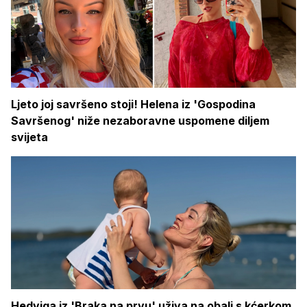
Ljeto joj savršeno stoji! Helena iz 'Gospodina
Savršenog' niže nezaboravne uspomene diljem
svijeta
Hedviga iz 'Braka na prvu' uživa na obali s kćerkom,