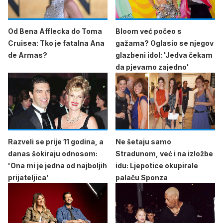
Od Bena Afflecka do Toma
Bloom već počeo s
Cruisea: Tko je fatalna Ana
gažama? Oglasio se njegov
de Armas?
glazbeni idol: 'Jedva čekam
da pjevamo zajedno'
Razveli se prije 11 godina, a
Ne šetaju samo
danas šokiraju odnosom:
Stradunom, već i na izložbe
'Ona mi je jedna od najboljih
idu: Ljepotice okupirale
prijateljica'
palaču Sponza