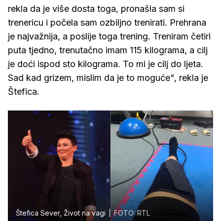
rekla da je više dosta toga, pronašla sam si
trenericu i počela sam ozbiljno trenirati. Prehrana
je najvažnija, a poslije toga trening. Treniram četiri
puta tjedno, trenutačno imam 115 kilograma, a cilj
je doći ispod sto kilograma. To mi je cilj do ljeta.
Sad kad grizem, mislim da je to moguće", rekla je
Štefica.
Štefica Sever, Život na vagi
FOTO: RTL