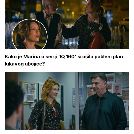
Kako je Marina u seriji 'IQ 160' srušila pakleni plan
lukavog ubojice?