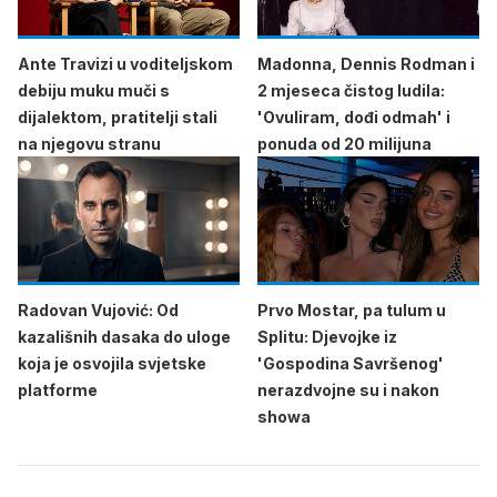
Ante Travizi u voditeljskom
Madonna, Dennis Rodman i
debiju muku muči s
2 mjeseca čistog ludila:
dijalektom, pratitelji stali
'Ovuliram, dođi odmah' i
na njegovu stranu
ponuda od 20 milijuna
Radovan Vujović: Od
Prvo Mostar, pa tulum u
kazališnih dasaka do uloge
Splitu: Djevojke iz
koja je osvojila svjetske
'Gospodina Savršenog'
platforme
nerazdvojne su i nakon
showa