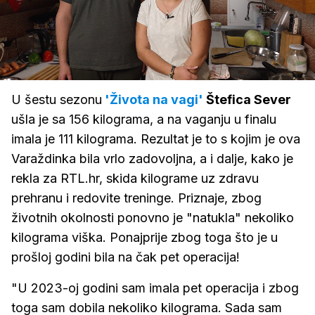
Loaded
:
7.68%
/
Upali
zvuk
U šestu sezonu
'Života na vagi'
Štefica Sever
ušla je sa 156 kilograma, a na vaganju u finalu
imala je 111 kilograma. Rezultat je to s kojim je ova
Varaždinka bila vrlo zadovoljna, a i dalje, kako je
rekla za RTL.hr, skida kilograme uz zdravu
prehranu i redovite treninge. Priznaje, zbog
životnih okolnosti ponovno je "natukla" nekoliko
kilograma viška. Ponajprije zbog toga što je u
prošloj godini bila na čak pet operacija!
"U 2023-oj godini sam imala pet operacija i zbog
toga sam dobila nekoliko kilograma. Sada sam