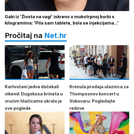
Gabi iz 'Života na vagi' iskreno o mukotrpnoj borbi s
kilogramima: 'Pila sam tablete, bola se injekcijama...'
Pročitaj na
Net.hr
Karlovčani jedva dočekali
Krenula prodaja ulaznica za
vikend: Dugokosa brineta u
Thompsonov koncert u
vrućim hlačicama ukrala je
Vukovaru: Pogledajte
sve poglede
redove