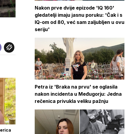
Nakon prve dvije epizode 'IQ 160'
gledatelji imaju jasnu poruku: 'Čak i s
IQ-om od 80, već sam zaljubljen u ovu
seriju'
Petra iz 'Braka na prvu' se oglasila
nakon incidenta u Međugorju: Jedna
rečenica privukla veliku pažnju
nerica