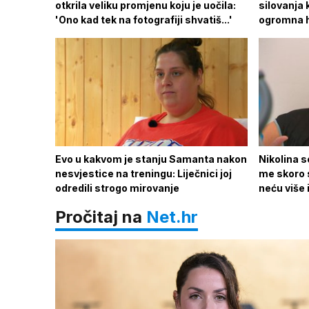
otkrila veliku promjenu koju je uočila:
silovanja 
'Ono kad tek na fotografiji shvatiš...'
ogromna h
Evo u kakvom je stanju Samanta nakon
Nikolina s
nesvjestice na treningu: Liječnici joj
me skoro s
odredili strogo mirovanje
neću više 
Pročitaj na
Net.hr