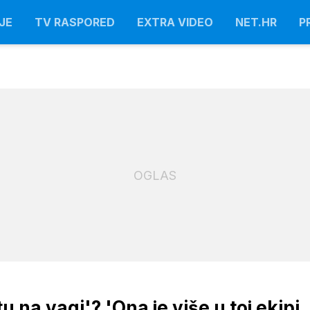
JE
TV RASPORED
EXTRA VIDEO
NET.HR
P
OGLAS
tu na vagi'? 'Ona je više u toj ekipi,