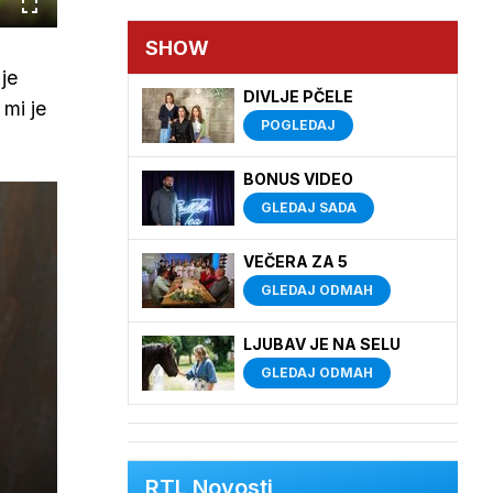
Cijeli
zaslon
SHOW
je
DIVLJE PČELE
 mi je
POGLEDAJ
BONUS VIDEO
GLEDAJ SADA
VEČERA ZA 5
GLEDAJ ODMAH
LJUBAV JE NA SELU
GLEDAJ ODMAH
RTL Novosti