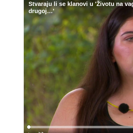
Stvaraju li se klanovi u 'Životu na va
drugoj…'
Loaded
:
0%