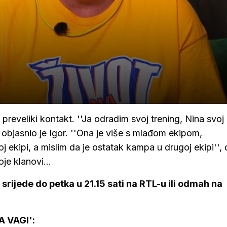
preveliki kontakt. ''Ja odradim svoj trening, Nina svoj 
, objasnio je Igor. ''Ona je više s mlađom ekipom,
j ekipi, a mislim da je ostatak kampa u drugoj ekipi''
oje klanovi...
srijede do petka u 21.15 sati na RTL-u ili odmah na
A VAGI':