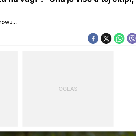
howu...
OGLAS