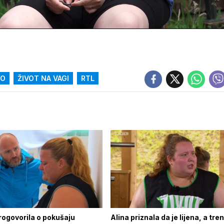
d
:
%
YO
ŽIVOT NA VAGI
RTL
rogovorila o pokušaju
Alina priznala da je lijena, a tre