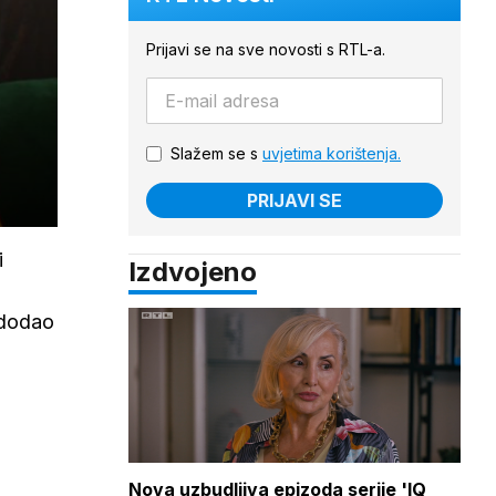
Prijavi se na sve novosti s RTL-a.
Slažem se s
uvjetima korištenja.
PRIJAVI SE
i
Izdvojeno
, dodao
Nova uzbudljiva epizoda serije 'IQ