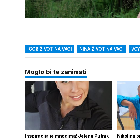
Loade
74.72
/
Upali
zvuk
IGOR ŽIVOT NA VAGI
NINA ŽIVOT NA VAGI
VO
Moglo bi te zanimati
Inspiracija je mnogima! Jelena Putnik
Nikolina p