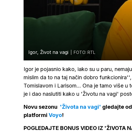
Igor, Život na vagi
FOTO: RTL
Igor je pojasnio kako, iako su u paru, nemaju 
mislim da to na taj način dobro funkcionira''
Tomislavom i Larisom... Ona je tamo više u to
je i dao naslutiti kako u 'Životu na vagi' post
Novu sezonu
'Života na vagi'
gledajte od 
platformi
Voyo
!
POGLEDAJTE BONUS VIDEO IZ 'ŽIVOTA N