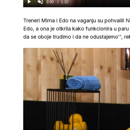
Current
0:00
/
Duration
1:10
Gledaj
Upali
zvuk
Time
Treneri Mirna i Edo na vaganju su pohvalili N
Edo, a ona je otkrila kako funkcionira u paru 
da se oboje trudimo i da ne odustajemo'', re