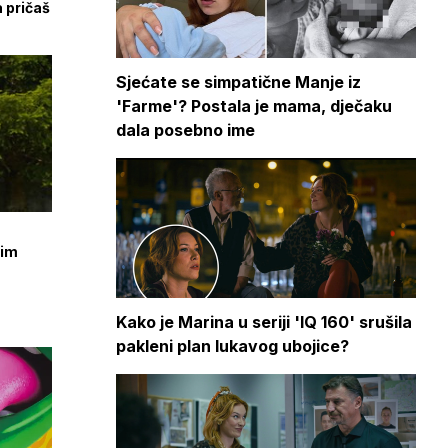
a pričaš
Sjećate se simpatične Manje iz
'Farme'? Postala je mama, dječaku
dala posebno ime
jim
Kako je Marina u seriji 'IQ 160' srušila
pakleni plan lukavog ubojice?