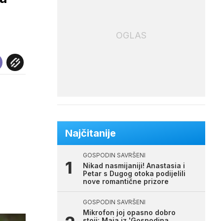
OGLAS
Najčitanije
GOSPODIN SAVRŠENI
Nikad nasmijaniji! Anastasia i
Petar s Dugog otoka podijelili
nove romantične prizore
GOSPODIN SAVRŠENI
Mikrofon joj opasno dobro
stoji: Maja iz 'Gospodina