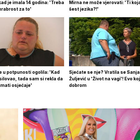
kad je imala 14 godina: 'Treba
Mirna ne može vjerovati: 'Ti koj
rabrost za to'
šest jezika?!'
e u potpunosti ogolila: 'Kad
Sjećate se nje? Vratila se Sanja
ilovao, tada sam si rekla da
Žuljević u 'Život na vagi'! Evo ko
imati osjećaje'
dobrom