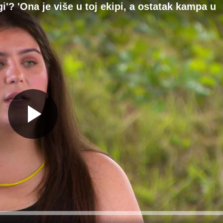
gi'? 'Ona je više u toj ekipi, a ostatak kampa u
Gledaj