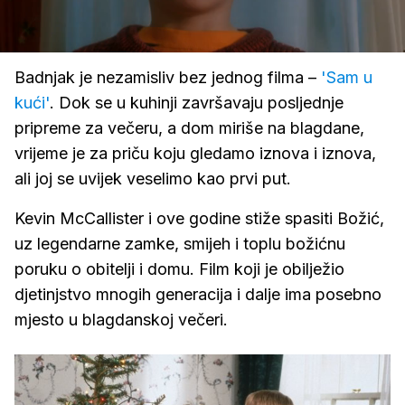
Loaded
:
100.00%
/
Upali
zvuk
Badnjak je nezamisliv bez jednog filma –
'Sam u
kući'
. Dok se u kuhinji završavaju posljednje
pripreme za večeru, a dom miriše na blagdane,
vrijeme je za priču koju gledamo iznova i iznova,
ali joj se uvijek veselimo kao prvi put.
Kevin McCallister i ove godine stiže spasiti Božić,
uz legendarne zamke, smijeh i toplu božićnu
poruku o obitelji i domu. Film koji je obilježio
djetinjstvo mnogih generacija i dalje ima posebno
mjesto u blagdanskoj večeri.