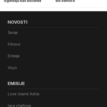
izgledaju kao blizanke
dio odmora'
NOVOSTI
Serije
Filmovi
Emisije
Voyo
EMISIJE
Love Island Adria
Igra chefova