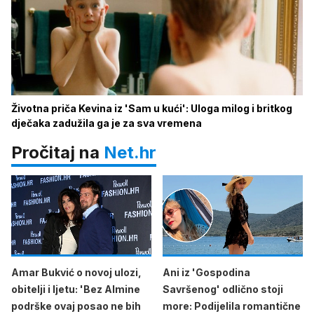
Životna priča Kevina iz 'Sam u kući': Uloga milog i britkog
dječaka zadužila ga je za sva vremena
Pročitaj na
Net.hr
Amar Bukvić o novoj ulozi,
Ani iz 'Gospodina
obitelji i ljetu: 'Bez Almine
Savršenog' odlično stoji
podrške ovaj posao ne bih
more: Podijelila romantične