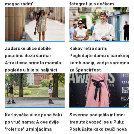
mogao raditi'
fotografije s dečkom
Zadarske ulice dobile
Kakav retro šarm:
posebnu dozu šarma:
Pogledajte damu u baroknoj
Atraktivna brineta mamila
kombinaciji, već je spremna
poglede u bijeloj haljinici
za Špancirfest
Karlovačke ulice pune čak i
Severina podijelila intimni
po vrućinama: A ove dvije
trenutak vozeći se u Pulu:
'rolerice' u minjacima
Poslušajte kako zvuči nova