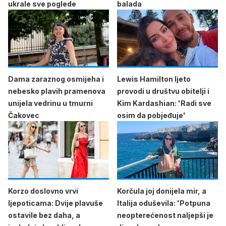
ukrale sve poglede
balada
Dama zaraznog osmijeha i
Lewis Hamilton ljeto
nebesko plavih pramenova
provodi u društvu obitelji i
unijela vedrinu u tmurni
Kim Kardashian: 'Radi sve
Čakovec
osim da pobjeđuje'
Korzo doslovno vrvi
Korčula joj donijela mir, a
ljepoticama: Dvije plavuše
Italija oduševila: 'Potpuna
ostavile bez daha, a
neopterećenost naljepši je