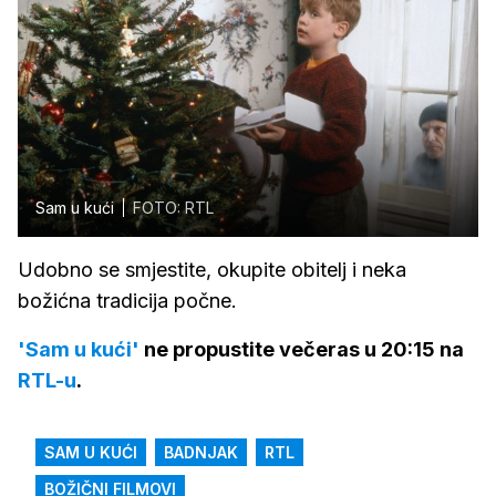
Sam u kući
FOTO: RTL
Udobno se smjestite, okupite obitelj i neka
božićna tradicija počne.
'Sam u kući'
ne propustite večeras u 20:15 na
RTL-u
.
SAM U KUĆI
BADNJAK
RTL
BOŽIČNI FILMOVI