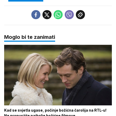
Moglo bi te zanimati
Kad se svjetla ugase, počinje božićna čarolija na RTL-u!
Ne propustite najbolje božićne filmove