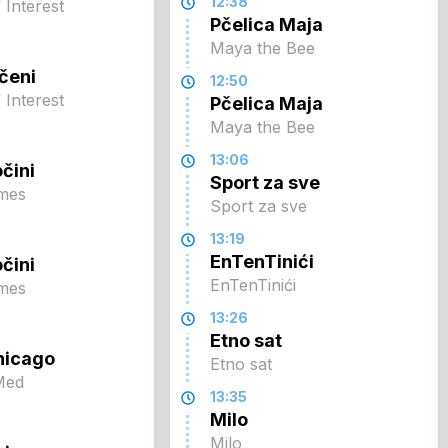
12:38
 Interest
Pčelica Maja
Maya the Bee
čeni
12:50
 Interest
Pčelica Maja
Maya the Bee
13:06
očini
Sport za sve
imes
Sport za sve
13:19
EnTenTinići
očini
EnTenTinići
imes
13:26
Etno sat
hicago
Etno sat
Med
13:35
Milo
Milo