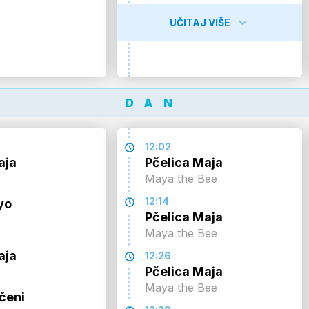
UČITAJ VIŠE
DAN
12:02
aja
Pčelica Maja
Maya the Bee
12:14
yo
Pčelica Maja
Maya the Bee
aja
12:26
Pčelica Maja
Maya the Bee
čeni