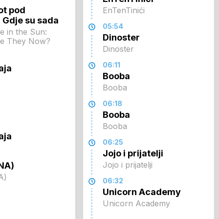
ot pod
EnTenTinići
 Gdje su sada
05:54
e in the Sun:
Dinoster
re They Now?
Dinoster
06:11
aja
Booba
Booba
06:18
Booba
Booba
aja
06:25
Jojo i prijatelji
Jojo i prijatelji
NA)
A)
06:32
Unicorn Academy
Unicorn Academy