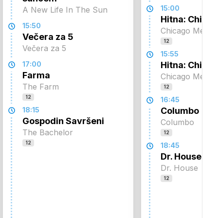
15:00
A New Life In The Sun
Hitna: Chica
15:50
Chicago Med
Večera za 5
12
Večera za 5
15:55
17:00
Hitna: Chica
Farma
Chicago Med
The Farm
12
12
16:45
18:15
Columbo
Gospodin Savršeni
Columbo
The Bachelor
12
12
18:45
Dr. House
Dr. House
12