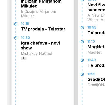
InDizajn s Mirjanom
Novi živ
Mikulec
suncem:
InDizajn s Mirjanom
A New Lif
Mikulec
Where A
10:15
10:55
TV prodaja - Telestar
TV prod
10:30
11:10
Igra chefova - novi
MagNet
show
MagNet
Mishakey HaChef
R
11:40
TV prod
11:55
Gradi(O
Gradi(ON