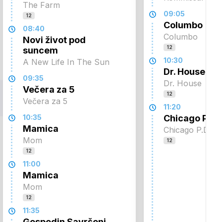
The Farm
09:05
12
Columbo
08:40
Columbo
Novi život pod
12
suncem
10:30
A New Life In The Sun
Dr. House
09:35
Dr. House
Večera za 5
12
Večera za 5
11:20
10:35
Chicago P.D.
Mamica
Chicago P.D.
Mom
12
12
11:00
Mamica
Mom
12
11:35
Gospodin Savršeni