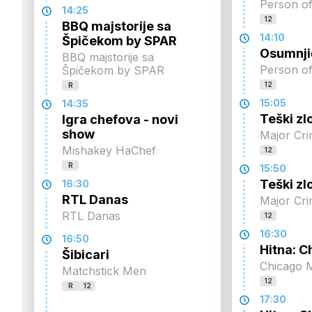
Person of
14:25
12
BBQ majstorije sa
14:10
Špičekom by SPAR
Osumnji
BBQ majstorije sa
Person of
Špičekom by SPAR
12
R
15:05
14:35
Teški zl
Igra chefova - novi
show
Major Cr
Mishakey HaChef
12
R
15:50
Teški zl
16:30
RTL Danas
Major Cr
RTL Danas
12
16:30
16:50
Hitna: C
Šibicari
Chicago 
Matchstick Men
12
R
12
17:30