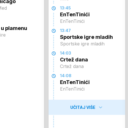
hicago
Med
13:45
EnTenTinići
EnTenTinići
 u plamenu
13:47
ire
Sportske igre mladih
Sportske igre mladih
14:03
Crtež dana
Crtež dana
14:08
EnTenTinići
EnTenTinići
UČITAJ VIŠE