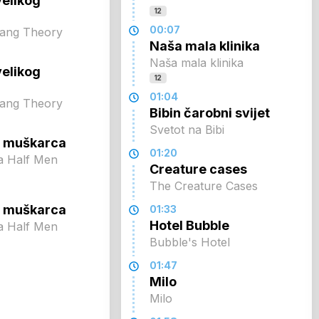
velikog
12
00:07
Bang Theory
Naša mala klinika
Naša mala klinika
velikog
12
01:04
Bang Theory
Bibin čarobni svijet
Svetot na Bibi
ol muškarca
01:20
a Half Men
Creature cases
The Creature Cases
ol muškarca
01:33
Hotel Bubble
a Half Men
Bubble's Hotel
01:47
Milo
Milo