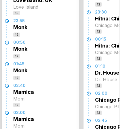
Love Island: UK
12
Love Island
23:30
15
Hitna: Chica
23:55
Chicago Med
Monk
12
12
00:15
00:50
Hitna: Chica
Monk
Chicago Med
12
12
01:45
01:10
Monk
Dr. House
12
Dr. House
02:40
12
Mamica
02:00
Mom
Chicago P.D.
12
Chicago P.D.
03:00
12
Mamica
02:45
Mom
Chicago P.D.