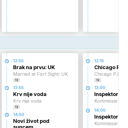
12:55
12:15
Brak na prvu: UK
Chicago P.D.
Married at Fisrt Sight: UK
Chicago P.D.
12
12
13:55
13:00
Krv nije voda
Inspektor Re
Krv nije voda
Kommissar Rex
12
14:00
14:50
Inspektor Re
Novi život pod
Kommissar Rex
suncem