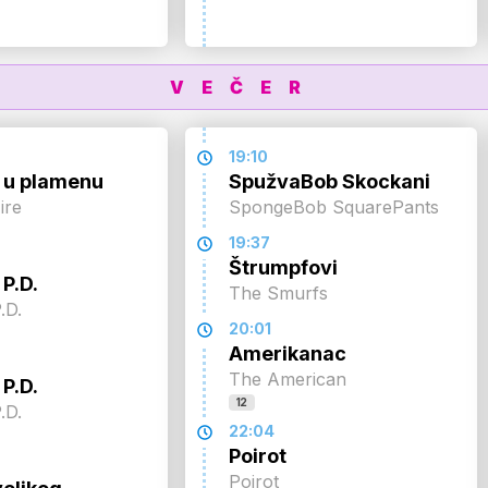
VEČER
19:10
 u plamenu
SpužvaBob Skockani
ire
SpongeBob SquarePants
19:37
Štrumpfovi
P.D.
The Smurfs
.D.
20:01
Amerikanac
The American
P.D.
12
.D.
22:04
Poirot
Poirot