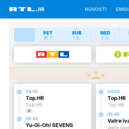
NOVOSTI
EMISI
PET
SUB
NED
31. 7.
1. 8.
2. 8.
04:35
04:50
Top.HR
Top.HR
Top.HR
Top.HR
R
05:45
05:40
Vatre iv
Yu-Gi-Oh! SEVENS
Vatre iva