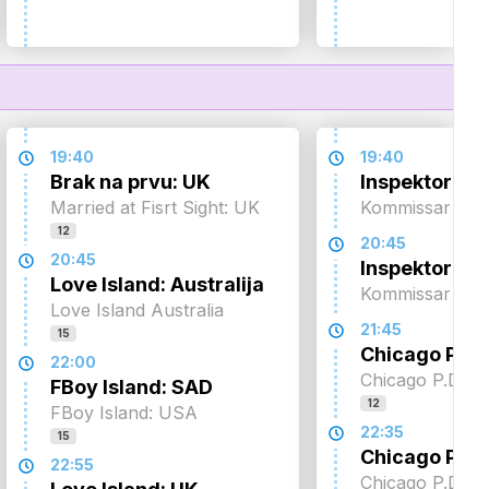
19:40
19:40
Brak na prvu: UK
Inspektor Re
Married at Fisrt Sight: UK
Kommissar Rex
12
20:45
20:45
Inspektor Re
Love Island: Australija
Kommissar Rex
Love Island Australia
21:45
15
Chicago P.D.
22:00
Chicago P.D.
FBoy Island: SAD
12
FBoy Island: USA
22:35
15
Chicago P.D.
22:55
Chicago P.D.