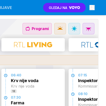
RIJAVE
GLEDAJ NA
SUB
NED
PON
UTO
Programi
8. 8.
9. 8.
10. 8.
11. 8.
06:40
07:15
Krv nije voda
Inspektor Re
Krv nije voda
Kommissar Rex
12
08:10
07:30
Inspektor Re
Farma
Kommissar Rex