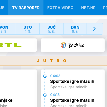
JE
TV RASPORED
EXTRA VIDEO
NET.HR
P
PON
UTO
JUČ
DAN
SUT
3. 8.
4. 8.
5. 8.
6. 8.
7. 8.
JUTRO
04:03
Sportske igre mladih
Sportske igre mladih
04:18
anjske
Sportske igre mladih
njske
Sportske igre mladih