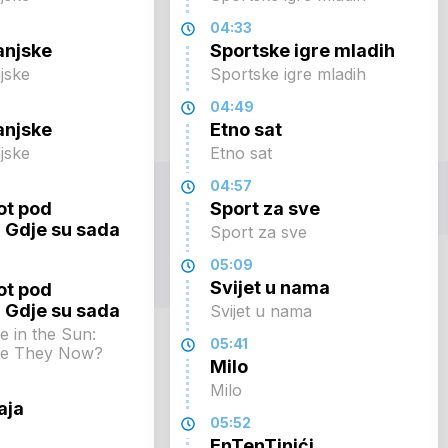
04:33
anjske
Sportske igre mladih
njske
Sportske igre mladih
04:49
anjske
Etno sat
njske
Etno sat
04:57
ot pod
Sport za sve
 Gdje su sada
Sport za sve
05:09
Svijet u nama
ot pod
 Gdje su sada
Svijet u nama
e in the Sun:
05:41
re They Now?
Milo
Milo
aja
05:52
EnTenTinići