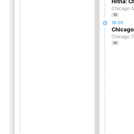
Hitna: C
Chicago 
12
18:20
Chicago
Chicago F
12