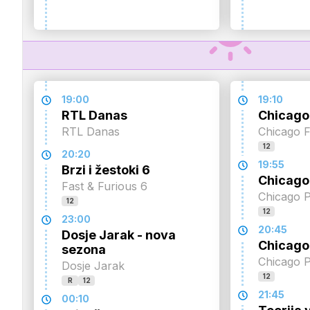
19:00
19:10
RTL Danas
Chicago
RTL Danas
Chicago F
12
20:20
19:55
Brzi i žestoki 6
Chicago 
Fast & Furious 6
Chicago P
12
12
23:00
20:45
Dosje Jarak - nova
Chicago 
sezona
Chicago P
Dosje Jarak
12
R
12
21:45
00:10