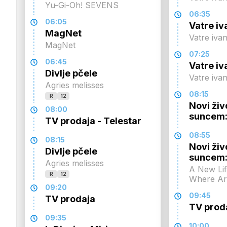
Yu-Gi-Oh! SEVENS
06:35
06:05
Vatre iv
MagNet
Vatre iva
MagNet
07:25
06:45
Vatre iv
Divlje pčele
Vatre iva
Agries melisses
08:15
R
12
Novi živ
08:00
suncem:
TV prodaja - Telestar
08:55
08:15
Novi živ
Divlje pčele
suncem:
Agries melisses
A New Lif
R
12
Where A
09:20
09:45
TV prodaja
TV prod
09:35
10:00