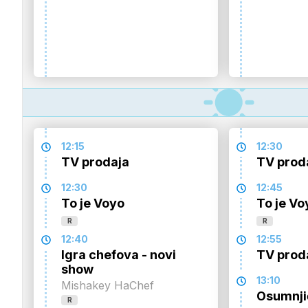
12:15
12:30
TV prodaja
TV prod
12:30
12:45
To je Voyo
To je Vo
R
R
12:40
12:55
Igra chefova - novi
TV prod
show
13:10
Mishakey HaChef
Osumnji
R