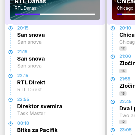
RTL Danas
Chica
RTL Danas
Chicago 
20:15
20:10
San snova
Chica
San snova
Chicag
12
21:15
21:00
San snova
Zloči
San snova
15
22:15
21:55
RTL Direkt
Zloči
RTL Direkt
15
22:55
22:45
Direktor svemira
Dva i
Task Master
Two a
12
00:10
Bitka za Pacifik
23:05