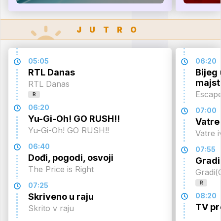
JUTRO
05:05
06:20
RTL Danas
Bijeg
majst
RTL Danas
Escape
R
06:20
07:00
Yu-Gi-Oh! GO RUSH!!
Vatre
Yu-Gi-Oh! GO RUSH!!
Vatre 
06:40
07:55
Dođi, pogodi, osvoji
Grad
The Price is Right
Gradi
R
07:25
Skriveno u raju
08:20
TV pr
Skrito v raju