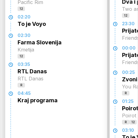
Dva i
Pacific Rim
Two a
12
12
02:20
To je Voyo
23:30
Prijate
02:30
Friend
Farma Slovenija
00:00
Kmetija
Prijate
12
Friend
03:35
RTL Danas
00:25
RTL Danas
Zvonil
R
You R
04:45
R
Kraj programa
01:25
Poiro
Poirot
R
12
03:10
To je