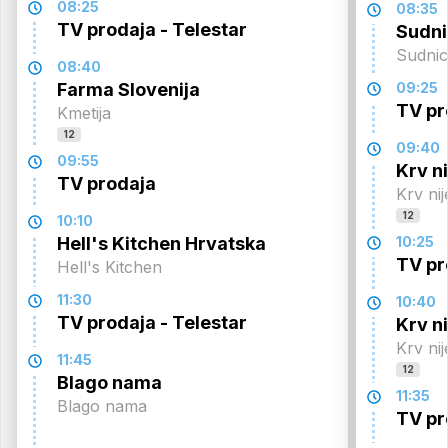
08:25
08:35
TV prodaja - Telestar
Sudn
Sudni
08:40
Farma Slovenija
09:25
TV pr
Kmetija
12
09:40
09:55
Krv n
TV prodaja
Krv ni
12
10:10
Hell's Kitchen Hrvatska
10:25
TV pr
Hell's Kitchen
11:30
10:40
TV prodaja - Telestar
Krv n
Krv ni
11:45
12
Blago nama
11:35
Blago nama
TV pr