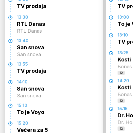
TV prodaja
TV pr
13:30
13:00
RTL Danas
To je
RTL Danas
13:10
13:40
TV pr
San snova
13:25
San snova
Kosti
13:55
Bones
TV prodaja
12
14:20
14:10
Kosti
San snova
Bones
San snova
12
15:10
15:15
To je Voyo
Dr. H
Dr. Ho
15:20
Večera za 5
12