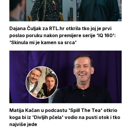
Dajana Čuljak za RTL.hr otkrila tko joj je prvi
poslao poruku nakon premijere serije 'IQ 160':
'Skinula mi je kamen sa srca'
Matija Kačan u podcastu 'Spill The Tea' otkrio
koga bi iz 'Divljih pčela' vodio na pusti otok i tko
najviše jede