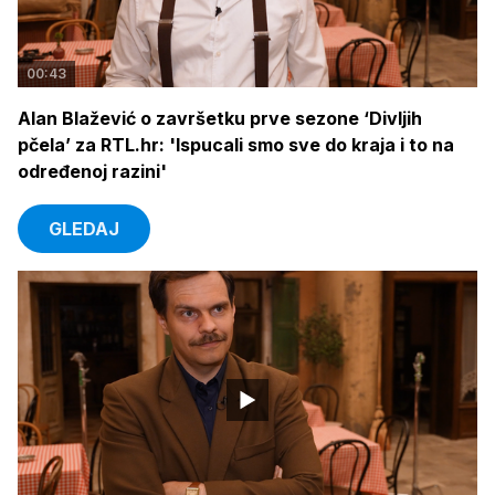
00:43
Alan Blažević o završetku prve sezone ‘Divljih
pčela’ za RTL.hr: 'Ispucali smo sve do kraja i to na
određenoj razini'
GLEDAJ