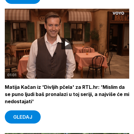
01:01
Matija Kačan iz 'Divljih pčela' za RTL.hr: 'Mislim da
se puno ljudi baš pronalazi u toj seriji, a najviše će mi
nedostajati'
GLEDAJ