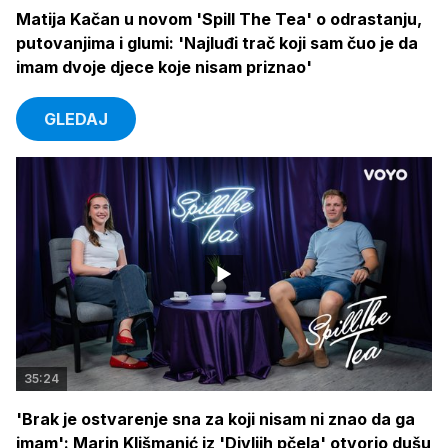
Matija Kačan u novom 'Spill The Tea' o odrastanju,
putovanjima i glumi: 'Najluđi trač koji sam čuo je da
imam dvoje djece koje nisam priznao'
GLEDAJ
35:24
'Brak je ostvarenje sna za koji nisam ni znao da ga
imam': Marin Klišmanić iz 'Divljih pčela' otvorio dušu