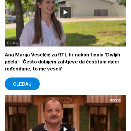
02:04
Ana Marija Veselčić za RTL.hr nakon finala ‘Divljih
pčela’: 'Često dobijem zahtjeve da čestitam djeci
rođendane, to me veseli'
GLEDAJ