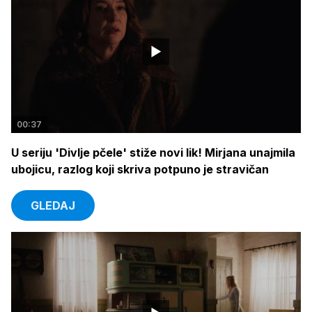
00:37
U seriju 'Divlje pčele' stiže novi lik! Mirjana unajmila
ubojicu, razlog koji skriva potpuno je stravičan
GLEDAJ