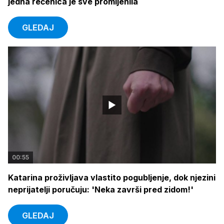
jedna rečenica je sve promijenila
GLEDAJ
00:55
Katarina proživljava vlastito pogubljenje, dok njezini
neprijatelji poručuju: 'Neka završi pred zidom!'
GLEDAJ