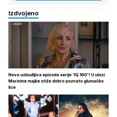
Izdvojeno
Nova uzbudljiva epizoda serije 'IQ 160'! U ulozi
Marinine majke stiže dobro poznato glumačko
lice