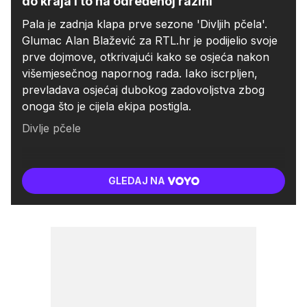
do kraja i to na određenoj razini'
Pala je zadnja klapa prve sezone 'Divljih pčela'.
Glumac Alan Blažević za RTL.hr je podijelio svoje
prve dojmove, otkrivajući kako se osjeća nakon
višemjesečnog napornog rada. Iako iscrpljen,
prevladava osjećaj dubokog zadovoljstva zbog
onoga što je cijela ekipa postigla.
Divlje pčele
GLEDAJ NA