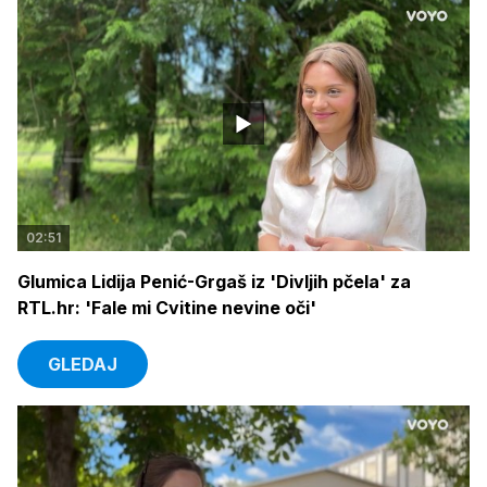
02:51
Glumica Lidija Penić-Grgaš iz 'Divljih pčela' za
RTL.hr: 'Fale mi Cvitine nevine oči'
GLEDAJ