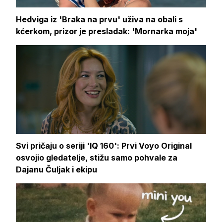
Hedviga iz 'Braka na prvu' uživa na obali s
kćerkom, prizor je presladak: 'Mornarka moja'
Svi pričaju o seriji 'IQ 160': Prvi Voyo Original
osvojio gledatelje, stižu samo pohvale za
Dajanu Čuljak i ekipu