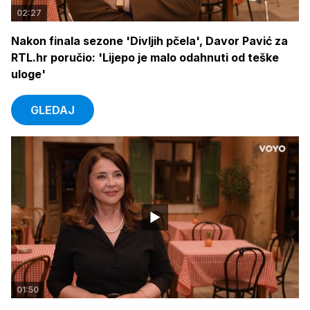
02:27
Nakon finala sezone 'Divljih pčela', Davor Pavić za
RTL.hr poručio: 'Lijepo je malo odahnuti od teške
uloge'
GLEDAJ
01:50