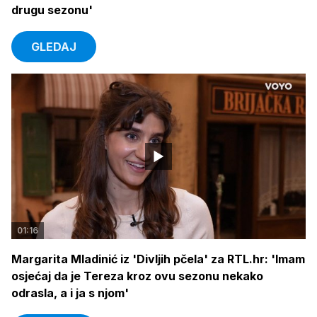
drugu sezonu'
GLEDAJ
01:16
Margarita Mladinić iz 'Divljih pčela' za RTL.hr: 'Imam
osjećaj da je Tereza kroz ovu sezonu nekako
odrasla, a i ja s njom'