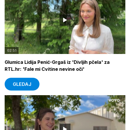
02:51
Glumica Lidija Penić-Grgaš iz 'Divljih pčela' za
RTL.hr: 'Fale mi Cvitine nevine oči'
GLEDAJ