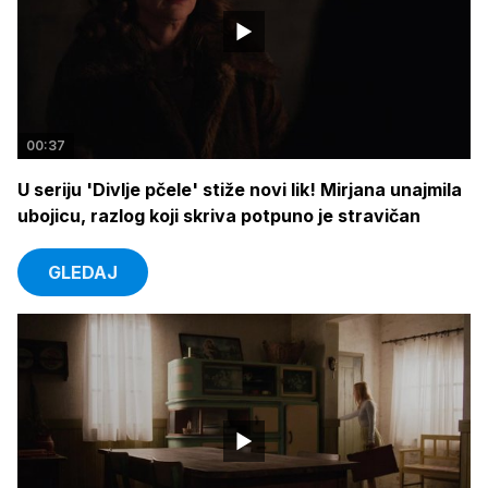
00:37
U seriju 'Divlje pčele' stiže novi lik! Mirjana unajmila
ubojicu, razlog koji skriva potpuno je stravičan
GLEDAJ