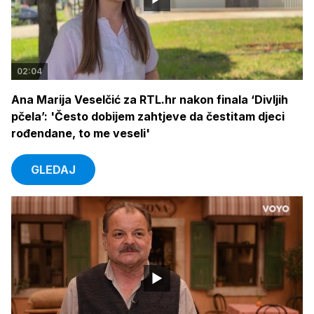
02:04
Ana Marija Veselčić za RTL.hr nakon finala ‘Divljih
pčela’: 'Često dobijem zahtjeve da čestitam djeci
rođendane, to me veseli'
GLEDAJ