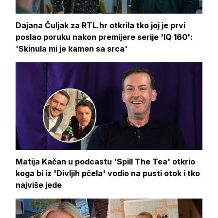
Dajana Čuljak za RTL.hr otkrila tko joj je prvi
poslao poruku nakon premijere serije 'IQ 160':
'Skinula mi je kamen sa srca'
Matija Kačan u podcastu 'Spill The Tea' otkrio
koga bi iz 'Divljih pčela' vodio na pusti otok i tko
najviše jede