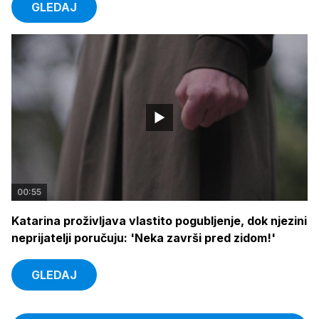
GLEDAJ
00:55
Katarina proživljava vlastito pogubljenje, dok njezini
neprijatelji poručuju: 'Neka završi pred zidom!'
GLEDAJ