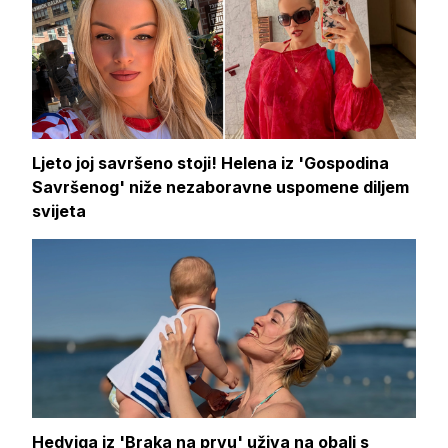
Ljeto joj savršeno stoji! Helena iz 'Gospodina
Savršenog' niže nezaboravne uspomene diljem
svijeta
Hedviga iz 'Braka na prvu' uživa na obali s