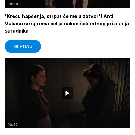
00:48
'Kreću hapšenja, strpat će me u zatvor'! Anti
Vukasu se sprema ćelija nakon šokantnog priznanja
suradnika
GLEDAJ
00:57