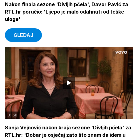
Nakon finala sezone 'Divljih pčela', Davor Pavić za
RTL.hr poručio: 'Lijepo je malo odahnuti od teške
uloge'
GLEDAJ
01:50
Sanja Vejnović nakon kraja sezone 'Divljih pčela' za
RTL.hr: 'Dobar je osjećaj zato što znam da idem u