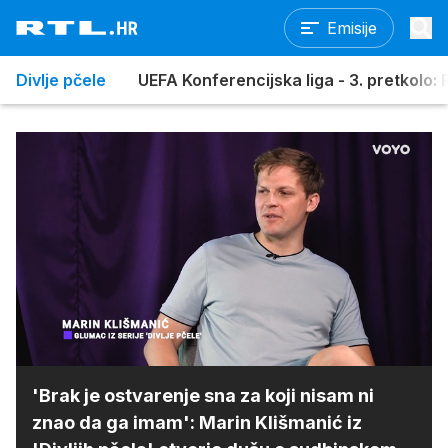
Emisije
Divlje pčele
UEFA Konferencijska liga - 3. pretkolo: R
Loaded
:
3.29%
/
Upali
zvuk
'Brak je ostvarenje sna za koji nisam ni
znao da ga imam': Marin Klišmanić iz