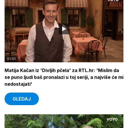
01:01
Matija Kačan iz 'Divljih pčela' za RTL.hr: 'Mislim da
se puno ljudi baš pronalazi u toj seriji, a najviše će mi
nedostajati'
GLEDAJ