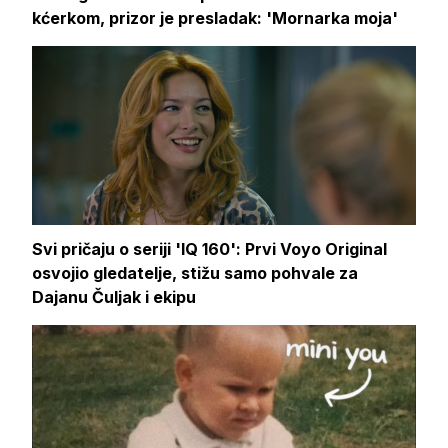
kćerkom, prizor je presladak: 'Mornarka moja'
Svi pričaju o seriji 'IQ 160': Prvi Voyo Original
osvojio gledatelje, stižu samo pohvale za
Dajanu Čuljak i ekipu