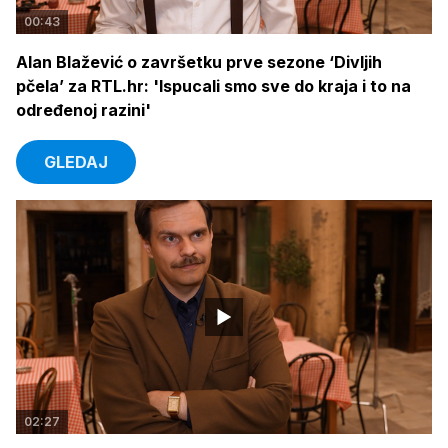
00:43
Alan Blažević o završetku prve sezone ‘Divljih
pčela’ za RTL.hr: 'Ispucali smo sve do kraja i to na
određenoj razini'
GLEDAJ
02:27