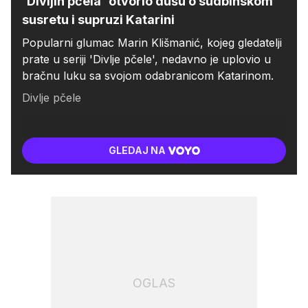
'Divljih pčela' otvorio dušu o sudbinskom
susretu i supruzi Katarini
Popularni glumac Marin Klišmanić, kojeg gledatelji
prate u seriji 'Divlje pčele', nedavno je uplovio u
bračnu luku sa svojom odabranicom Katarinom.
Divlje pčele
GLEDAJ NA
OGLAS