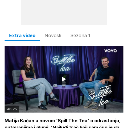
Extra video
Novosti
Sezona 1
46:25
Matija Kačan u novom 'Spill The Tea' o odrastanju,
putovanjima i glumi: 'Najluđi trač koji sam čuo je da