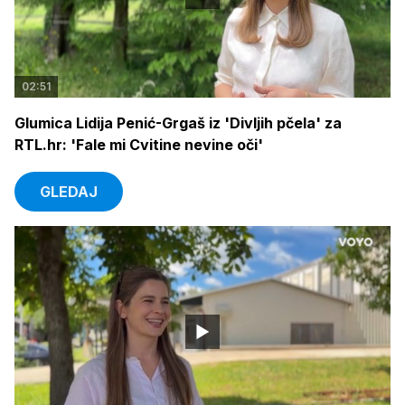
02:51
Glumica Lidija Penić-Grgaš iz 'Divljih pčela' za
RTL.hr: 'Fale mi Cvitine nevine oči'
GLEDAJ