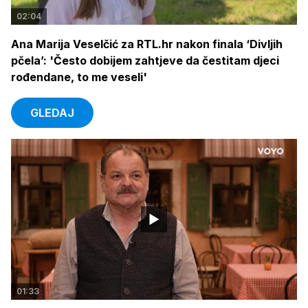
02:04
Ana Marija Veselčić za RTL.hr nakon finala ‘Divljih
pčela’: 'Često dobijem zahtjeve da čestitam djeci
rođendane, to me veseli'
GLEDAJ
01:33