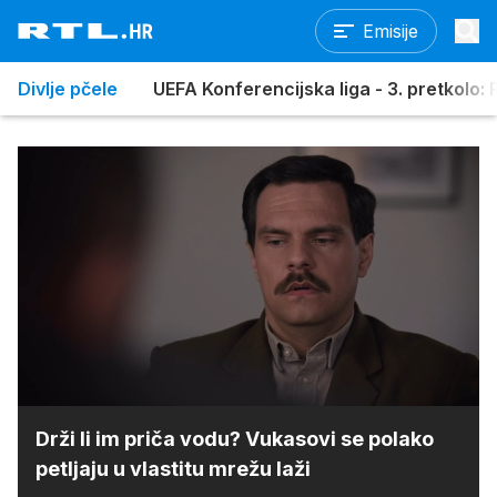
Emisije
Divlje pčele
UEFA Konferencijska liga - 3. pretkolo: R
Loaded
:
100.00%
/
Upali
zvuk
Drži li im priča vodu? Vukasovi se polako
petljaju u vlastitu mrežu laži