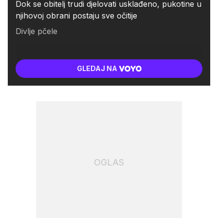
Dok se obitelj trudi djelovati usklađeno, pukotine u
njihovoj obrani postaju sve očitije
Divlje pčele
GLEDAJ NA
OGLAS