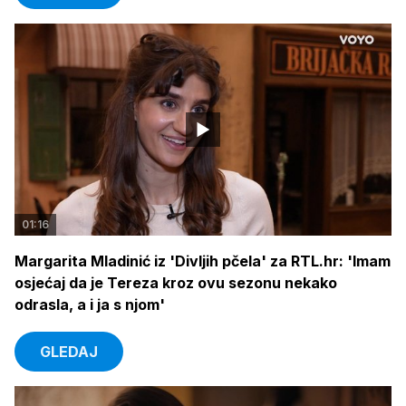
01:16
Margarita Mladinić iz 'Divljih pčela' za RTL.hr: 'Imam
osjećaj da je Tereza kroz ovu sezonu nekako
odrasla, a i ja s njom'
GLEDAJ