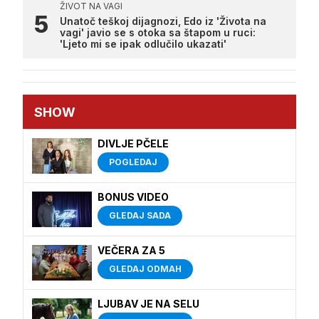
ŽIVOT NA VAGI
Unatoč teškoj dijagnozi, Edo iz 'Života na
vagi' javio se s otoka sa štapom u ruci:
'Ljeto mi se ipak odlučilo ukazati'
SHOW
DIVLJE PČELE
POGLEDAJ
BONUS VIDEO
GLEDAJ SADA
VEČERA ZA 5
GLEDAJ ODMAH
LJUBAV JE NA SELU