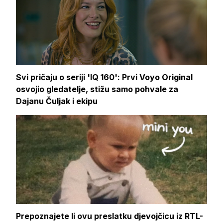
Svi pričaju o seriji 'IQ 160': Prvi Voyo Original
osvojio gledatelje, stižu samo pohvale za
Dajanu Čuljak i ekipu
Prepoznajete li ovu preslatku djevojčicu iz RTL-