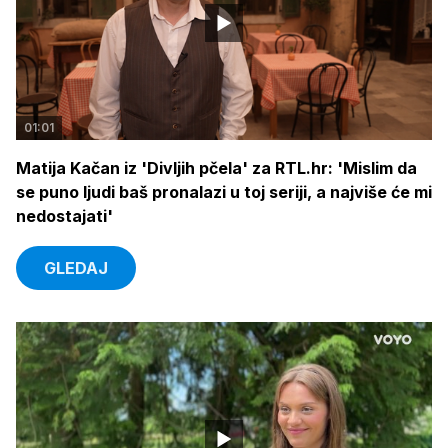
01:01
Matija Kačan iz 'Divljih pčela' za RTL.hr: 'Mislim da
se puno ljudi baš pronalazi u toj seriji, a najviše će mi
nedostajati'
GLEDAJ