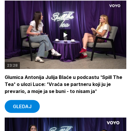
23:28
Glumica Antonija Julija Blaće u podcastu 'Spill The
Tea' o ulozi Luce: 'Vraća se partneru koji ju je
prevario, a moje ja se buni - to nisam ja'
GLEDAJ