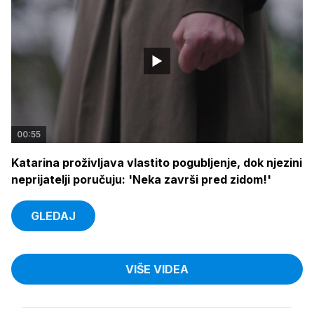
00:55
Katarina proživljava vlastito pogubljenje, dok njezini
neprijatelji poručuju: 'Neka završi pred zidom!'
GLEDAJ
VIŠE VIDEA