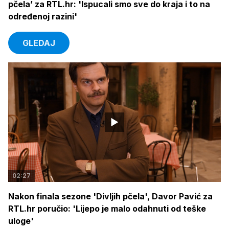
pčela’ za RTL.hr: 'Ispucali smo sve do kraja i to na
određenoj razini'
GLEDAJ
02:27
Nakon finala sezone 'Divljih pčela', Davor Pavić za
RTL.hr poručio: 'Lijepo je malo odahnuti od teške
uloge'