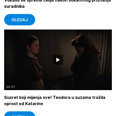
Vukasu se sprema ćelija nakon šokantnog priznanja
suradnika
GLEDAJ
00:57
Susret koji mijenja sve! Teodora u suzama tražila
oprost od Katarine