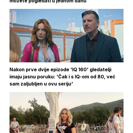
možete pogledati u jednom dahu
Nakon prve dvije epizode 'IQ 160' gledatelji
imaju jasnu poruku: 'Čak i s IQ-om od 80, već
sam zaljubljen u ovu seriju'