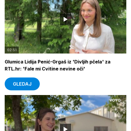
02:51
Glumica Lidija Penić-Grgaš iz 'Divljih pčela' za
RTL.hr: 'Fale mi Cvitine nevine oči'
GLEDAJ