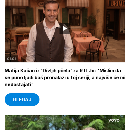
01:01
Matija Kačan iz 'Divljih pčela' za RTL.hr: 'Mislim da
se puno ljudi baš pronalazi u toj seriji, a najviše će mi
nedostajati'
GLEDAJ