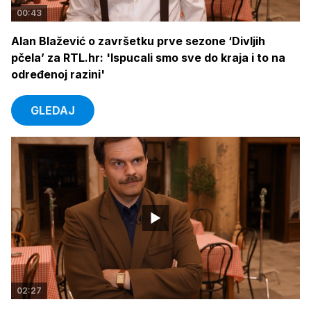
00:43
Alan Blažević o završetku prve sezone ‘Divljih
pčela’ za RTL.hr: 'Ispucali smo sve do kraja i to na
određenoj razini'
GLEDAJ
02:27