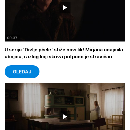
00:37
U seriju 'Divlje pčele' stiže novi lik! Mirjana unajmila
ubojicu, razlog koji skriva potpuno je stravičan
GLEDAJ