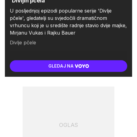
'Divljih pčela'
U posljednjoj epizodi popularne serije 'Divlje
pčele', gledatelji su svjedočili dramatičnom
vrhuncu koji je u središte radnje stavio dvije majke,
Mirjanu Vukas i Rajku Bauer
Divlje pčele
GLEDAJ NA
OGLAS