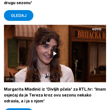
drugu sezonu'
GLEDAJ
01:16
Margarita Mladinić iz 'Divljih pčela' za RTL.hr: 'Imam
osjećaj da je Tereza kroz ovu sezonu nekako
odrasla, a i ja s njom'