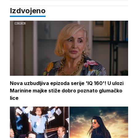
Izdvojeno
Nova uzbudljiva epizoda serije 'IQ 160'! U ulozi
Marinine majke stiže dobro poznato glumačko
lice