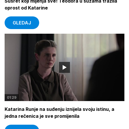
Susret koji mijenja sve! Teodora u suzama tražila
oprost od Katarine
GLEDAJ
01:29
Katarina Runje na suđenju iznijela svoju istinu, a
jedna rečenica je sve promijenila