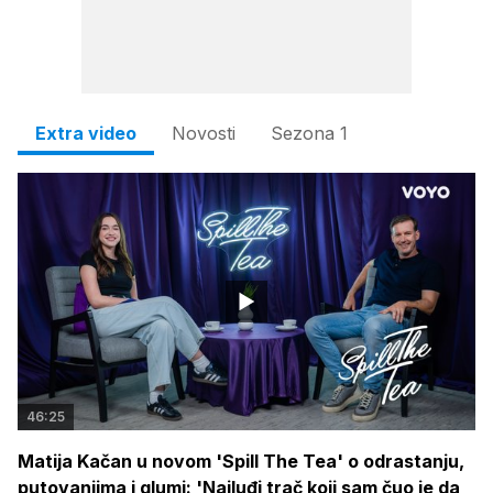
Extra video
Novosti
Sezona 1
46:25
Matija Kačan u novom 'Spill The Tea' o odrastanju,
putovanjima i glumi: 'Najluđi trač koji sam čuo je da