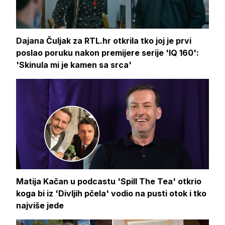
Dajana Čuljak za RTL.hr otkrila tko joj je prvi
poslao poruku nakon premijere serije 'IQ 160':
'Skinula mi je kamen sa srca'
Matija Kačan u podcastu 'Spill The Tea' otkrio
koga bi iz 'Divljih pčela' vodio na pusti otok i tko
najviše jede