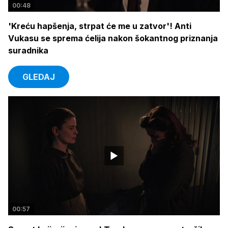
00:48
'Kreću hapšenja, strpat će me u zatvor'! Anti
Vukasu se sprema ćelija nakon šokantnog priznanja
suradnika
GLEDAJ
00:57