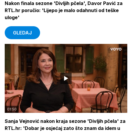
Nakon finala sezone 'Divljih pčela', Davor Pavić za
RTL.hr poručio: 'Lijepo je malo odahnuti od teške
uloge'
GLEDAJ
01:50
Sanja Vejnović nakon kraja sezone 'Divljih pčela' za
RTL.hr: 'Dobar je osjećaj zato što znam da idem u