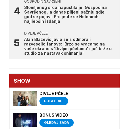
GOSPODIN SAVRŠENI
Slomljenog srca napustila je 'Gospodina
Savršenog', a danas plijeni pažnju gdje
god se pojavi: Prisjetite se Heleninih
najljepših izdanja
DIVLJE PČELE
Alan Blažević javio se s odmora i
razveselio fanove: 'Brzo se vraćamo na
vaše ekrane s 'Divljim pčelama' i još brže u
studio za nastavak snimanja'
SHOW
DIVLJE PČELE
POGLEDAJ
BONUS VIDEO
GLEDAJ SADA