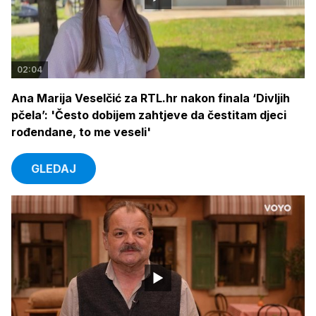
02:04
Ana Marija Veselčić za RTL.hr nakon finala ‘Divljih
pčela’: 'Često dobijem zahtjeve da čestitam djeci
rođendane, to me veseli'
GLEDAJ