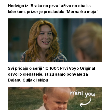
Hedviga iz 'Braka na prvu' uživa na obali s
kćerkom, prizor je presladak: 'Mornarka moja'
Svi pričaju o seriji 'IQ 160': Prvi Voyo Original
osvojio gledatelje, stižu samo pohvale za
Dajanu Čuljak i ekipu