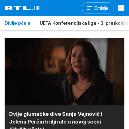
Emisije
Divlje pčele
UEFA Konferencijska liga - 3. pretkolo: R
Loaded
:
80.36%
/
Upali
zvuk
Dvije glumačke dive Sanja Vejnović i
Jelena Perčin briljirale u novoj sceni