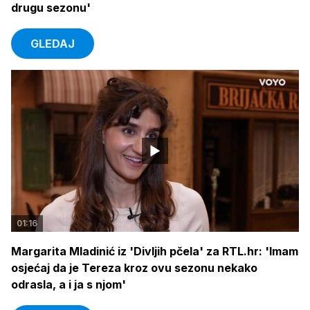
drugu sezonu'
GLEDAJ
01:16
Margarita Mladinić iz 'Divljih pčela' za RTL.hr: 'Imam
osjećaj da je Tereza kroz ovu sezonu nekako
odrasla, a i ja s njom'