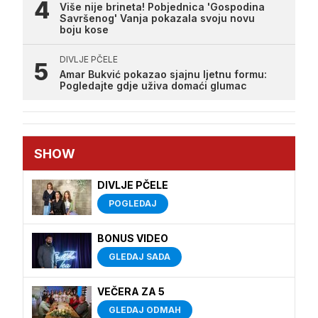
Više nije brineta! Pobjednica 'Gospodina
Savršenog' Vanja pokazala svoju novu
boju kose
DIVLJE PČELE
Amar Bukvić pokazao sjajnu ljetnu formu:
Pogledajte gdje uživa domaći glumac
SHOW
DIVLJE PČELE
POGLEDAJ
BONUS VIDEO
GLEDAJ SADA
VEČERA ZA 5
GLEDAJ ODMAH