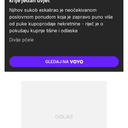
krije jedan uvjet
Njihov sukob eskalirao je neočekivanom
poslovnom ponudom koja je zapravo puno više
od puke kupoprodaje nekretnine - riječ je o
pokušaju kupnje tišine i odlaska
Divlje pčele
GLEDAJ NA
OGLAS