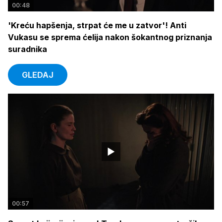
00:48
'Kreću hapšenja, strpat će me u zatvor'! Anti
Vukasu se sprema ćelija nakon šokantnog priznanja
suradnika
GLEDAJ
00:57