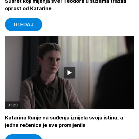
Susret koji mijenja sve! Teodora u suzama tražila
oprost od Katarine
GLEDAJ
01:29
Katarina Runje na suđenju iznijela svoju istinu, a
jedna rečenica je sve promijenila