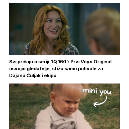
Svi pričaju o seriji 'IQ 160': Prvi Voyo Original
osvojio gledatelje, stižu samo pohvale za
Dajanu Čuljak i ekipu