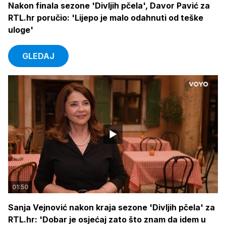
Nakon finala sezone 'Divljih pčela', Davor Pavić za
RTL.hr poručio: 'Lijepo je malo odahnuti od teške
uloge'
GLEDAJ
01:50
Sanja Vejnović nakon kraja sezone 'Divljih pčela' za
RTL.hr: 'Dobar je osjećaj zato što znam da idem u