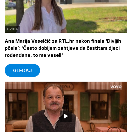
02:04
Ana Marija Veselčić za RTL.hr nakon finala ‘Divljih
pčela’: 'Često dobijem zahtjeve da čestitam djeci
rođendane, to me veseli'
GLEDAJ