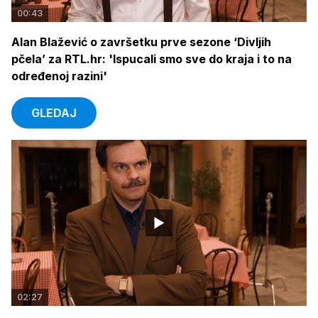
00:43
Alan Blažević o završetku prve sezone ‘Divljih
pčela’ za RTL.hr: 'Ispucali smo sve do kraja i to na
određenoj razini'
GLEDAJ
02:27