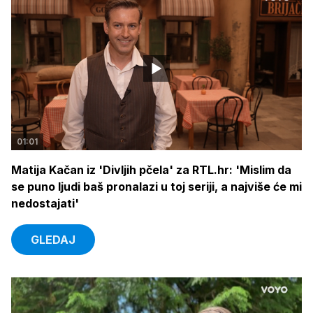
01:01
Matija Kačan iz 'Divljih pčela' za RTL.hr: 'Mislim da
se puno ljudi baš pronalazi u toj seriji, a najviše će mi
nedostajati'
GLEDAJ