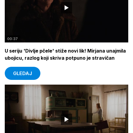
00:37
U seriju 'Divlje pčele' stiže novi lik! Mirjana unajmila
ubojicu, razlog koji skriva potpuno je stravičan
GLEDAJ