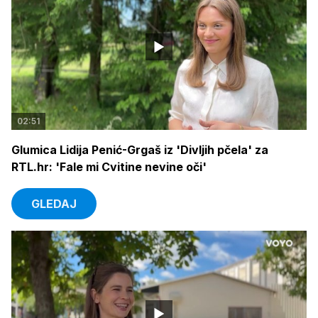
02:51
Glumica Lidija Penić-Grgaš iz 'Divljih pčela' za
RTL.hr: 'Fale mi Cvitine nevine oči'
GLEDAJ