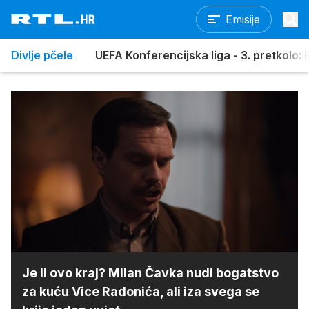
Emisije
Divlje pčele
UEFA Konferencijska liga - 3. pretkolo: R
Loaded
:
88.14%
/
Upali
zvuk
Je li ovo kraj? Milan Čavka nudi bogatstvo
za kuću Vice Radonića, ali iza svega se