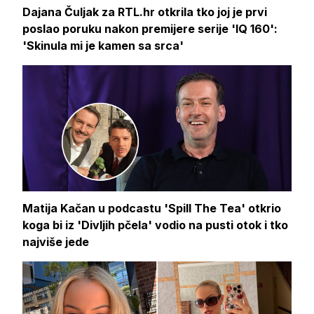
Dajana Čuljak za RTL.hr otkrila tko joj je prvi
poslao poruku nakon premijere serije 'IQ 160':
'Skinula mi je kamen sa srca'
Matija Kačan u podcastu 'Spill The Tea' otkrio
koga bi iz 'Divljih pčela' vodio na pusti otok i tko
najviše jede