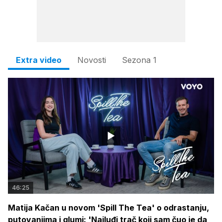
Extra video
Novosti
Sezona 1
46:25
Matija Kačan u novom 'Spill The Tea' o odrastanju,
putovanjima i glumi: 'Najluđi trač koji sam čuo je da