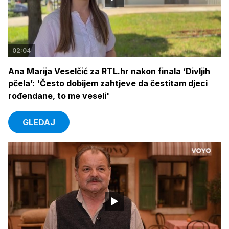
02:04
Ana Marija Veselčić za RTL.hr nakon finala ‘Divljih
pčela’: 'Često dobijem zahtjeve da čestitam djeci
rođendane, to me veseli'
GLEDAJ