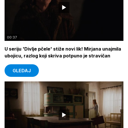
00:37
U seriju 'Divlje pčele' stiže novi lik! Mirjana unajmila
ubojicu, razlog koji skriva potpuno je stravičan
GLEDAJ