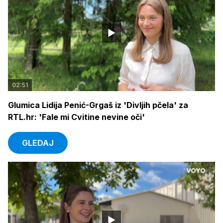
02:51
Glumica Lidija Penić-Grgaš iz 'Divljih pčela' za
RTL.hr: 'Fale mi Cvitine nevine oči'
GLEDAJ