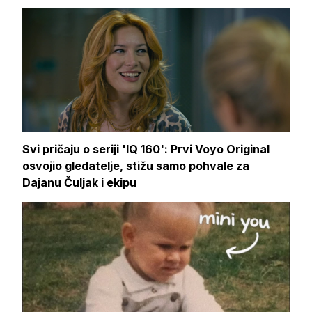
Svi pričaju o seriji 'IQ 160': Prvi Voyo Original
osvojio gledatelje, stižu samo pohvale za
Dajanu Čuljak i ekipu