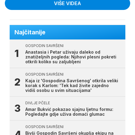
VIŠE VIDEA
Najčitanije
GOSPODIN SAVRŠENI
Anastasia i Petar uživaju daleko od
znatiželjnih pogleda: Njihovi plesni pokreti
otkrili koliko su zaljubljeni
GOSPODIN SAVRŠENI
Kaja iz 'Gospodina Savršenog' otkrila veliki
korak s Karlom: 'Tek kad živite zajedno
vidiš osobu u svim situacijama'
DIVLJE PČELE
Amar Bukvić pokazao sjajnu ljetnu formu:
Pogledajte gdje uživa domaći glumac
GOSPODIN SAVRŠENI
Bivši Gospodin Savršeni okuplja ekipu na