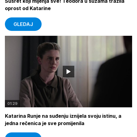
Susret koji mijenja sve! Teodora u suzama tražila
oprost od Katarine
GLEDAJ
01:29
Katarina Runje na suđenju iznijela svoju istinu, a
jedna rečenica je sve promijenila