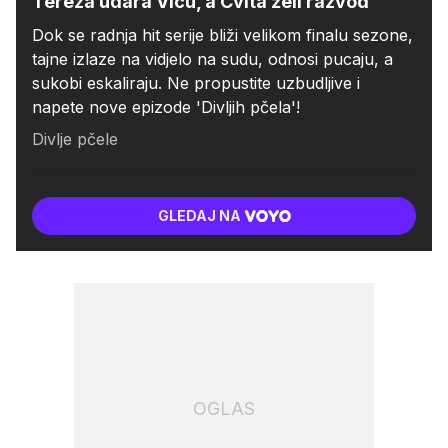
Tereza udara Vicu, a Cvita želi razvod
Dok se radnja hit serije bliži velikom finalu sezone,
tajne izlaze na vidjelo na sudu, odnosi pucaju, a
sukobi eskaliraju. Ne propustite uzbudljive i
napete nove epizode 'Divljih pčela'!
Divlje pčele
GLEDAJ NA
OGLAS