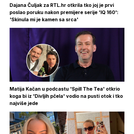
Dajana Čuljak za RTL.hr otkrila tko joj je prvi
poslao poruku nakon premijere serije 'IQ 160':
'Skinula mi je kamen sa srca'
Matija Kačan u podcastu 'Spill The Tea' otkrio
koga bi iz 'Divljih pčela' vodio na pusti otok i tko
najviše jede