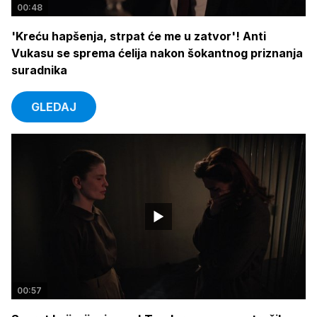
00:48
'Kreću hapšenja, strpat će me u zatvor'! Anti
Vukasu se sprema ćelija nakon šokantnog priznanja
suradnika
GLEDAJ
00:57