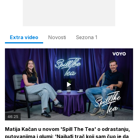
Extra video
Novosti
Sezona 1
46:25
Matija Kačan u novom 'Spill The Tea' o odrastanju,
putovanjima i glumi: 'Najluđi trač koji sam čuo je da