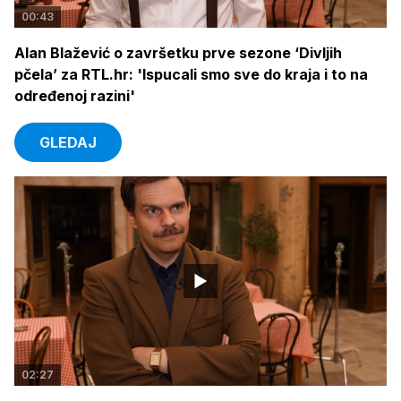
00:43
Alan Blažević o završetku prve sezone ‘Divljih
pčela’ za RTL.hr: 'Ispucali smo sve do kraja i to na
određenoj razini'
GLEDAJ
02:27