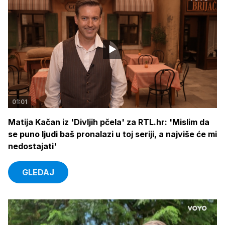
01:01
Matija Kačan iz 'Divljih pčela' za RTL.hr: 'Mislim da
se puno ljudi baš pronalazi u toj seriji, a najviše će mi
nedostajati'
GLEDAJ