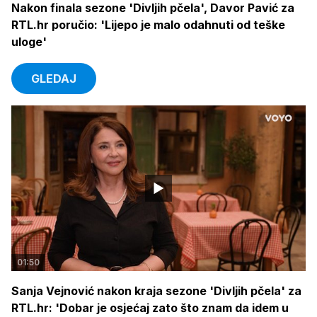
Nakon finala sezone 'Divljih pčela', Davor Pavić za
RTL.hr poručio: 'Lijepo je malo odahnuti od teške
uloge'
GLEDAJ
01:50
Sanja Vejnović nakon kraja sezone 'Divljih pčela' za
RTL.hr: 'Dobar je osjećaj zato što znam da idem u