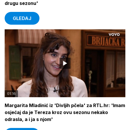
drugu sezonu'
GLEDAJ
01:16
Margarita Mladinić iz 'Divljih pčela' za RTL.hr: 'Imam
osjećaj da je Tereza kroz ovu sezonu nekako
odrasla, a i ja s njom'