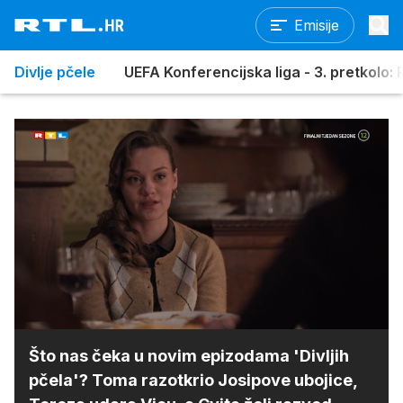
Emisije
Divlje pčele
UEFA Konferencijska liga - 3. pretkolo: R
Loaded
:
100.00%
/
Upali
zvuk
Što nas čeka u novim epizodama 'Divljih
pčela'? Toma razotkrio Josipove ubojice,